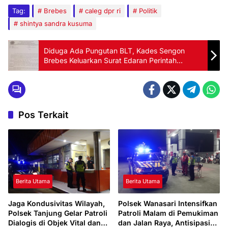
Tag:
Brebes
caleg dpr ri
Politik
shintya sandra kusuma
Diduga Ada Pungutan BLT, Kades Sengon
Brebes Keluarkan Surat Edaran Perintah
Pengembalian
Pos Terkait
Berita Utama
Berita Utama
Jaga Kondusivitas Wilayah,
Polsek Wanasari Intensifkan
Polsek Tanjung Gelar Patroli
Patroli Malam di Pemukiman
Dialogis di Objek Vital dan
dan Jalan Raya, Antisipasi