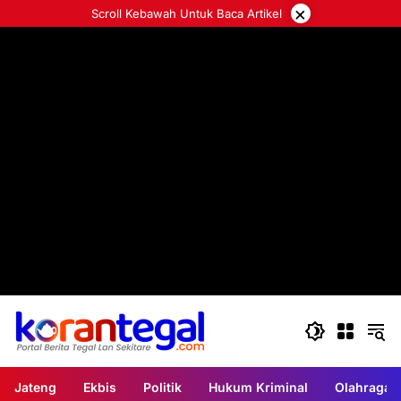
Langsung
×
Scroll Kebawah Untuk Baca Artikel
ke
konten
Jateng
Ekbis
Politik
Hukum Kriminal
Olahraga