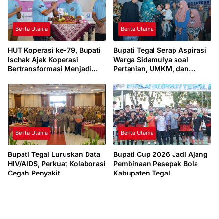
Berita Utama
Berita Utama
HUT Koperasi ke-79, Bupati
Bupati Tegal Serap Aspirasi
Ischak Ajak Koperasi
Warga Sidamulya soal
Bertransformasi Menjadi
Pertanian, UMKM, dan
Penggerak Ekonomi Daerah
Drainase
Berita Utama
Berita Utama
Bupati Tegal Luruskan Data
Bupati Cup 2026 Jadi Ajang
HIV/AIDS, Perkuat Kolaborasi
Pembinaan Pesepak Bola
Cegah Penyakit
Kabupaten Tegal