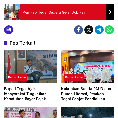
Pemkab Tegal Segera Gelar Job Fair
Pos Terkait
Berita Utama
Berita Utama
Bupati Tegal Ajak
Kukuhkan Bunda PAUD dan
Masyarakat Tingkatkan
Bunda Literasi, Pemkab
Kepatuhan Bayar Pajak
Tegal Genjot Pendidikan
Kendaraan lewat “TULUS
Usia Dini dan Budaya Baca
NGOPENI”