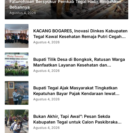
Faturohman Bersyukur Pemkab Tegal Hadir Ringankan
Bebannya
Agustus 4, 2026
KACANG BOGARES, Inovasi Dinkes Kabupaten
Tegal Kawal Kesehatan Remaja Putri Cegah
Stunting
Agustus 4, 2026
Bupati Tilik Desa di Bongkok, Ratusan Warga
Manfaatkan Layanan Kesehatan dan
Administrasi
Agustus 4, 2026
Bupati Tegal Ajak Masyarakat Tingkatkan
Kepatuhan Bayar Pajak Kendaraan lewat
“TULUS NGOPENI”
Agustus 4, 2026
Bukan Akhir, Tapi Awal”: Pesan Sekda
Kabupaten Tegal untuk Calon Paskibraka
2026
Agustus 4, 2026