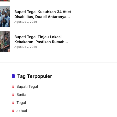
Sertifikat Terbit
Bupati Tegal Kukuhkan 34 Atlet
Disabilitas, Dua di Antaranya
Berlaga di Level Dunia
Agustus 7, 2026
Bupati Tegal Tinjau Lokasi
Kebakaran, Pastikan Rumah
Korban Diperbaiki
Agustus 7, 2026
Tag Terpopuler
Bupati Tegal
Berita
Tegal
aktual