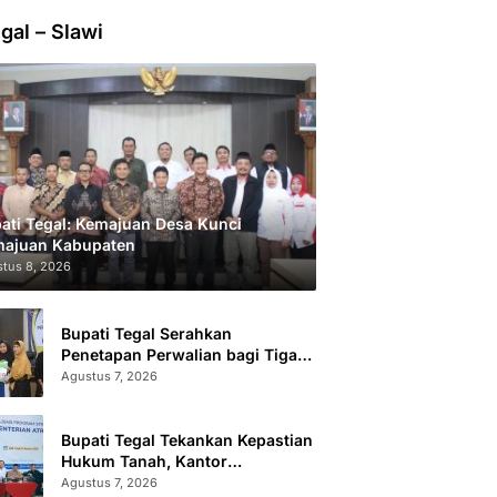
gal – Slawi
ati Tegal: Kemajuan Desa Kunci
ajuan Kabupaten
tus 8, 2026
Bupati Tegal Serahkan
Penetapan Perwalian bagi Tiga
Anak LKSA
Agustus 7, 2026
Bupati Tegal Tekankan Kepastian
Hukum Tanah, Kantor
Pertanahan Catat 296.869
Agustus 7, 2026