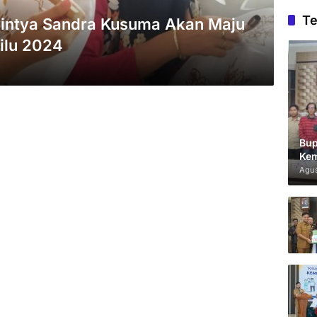
Te
hintya Sandra Kusuma Akan Maju
ilu 2024
Bup
Kem
Agus