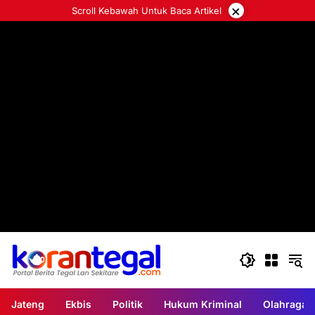
Langsung
×
Scroll Kebawah Untuk Baca Artikel
ke
konten
Jateng
Ekbis
Politik
Hukum Kriminal
Olahraga