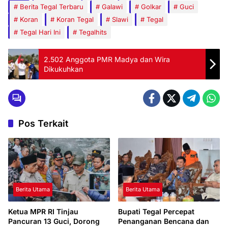
Berita Tegal Terbaru
Galawi
Golkar
Guci
Koran
Koran Tegal
Slawi
Tegal
Tegal Hari Ini
Tegalhits
2.502 Anggota PMR Madya dan Wira
Dikukuhkan
Pos Terkait
Berita Utama
Berita Utama
Ketua MPR RI Tinjau
Bupati Tegal Percepat
Pancuran 13 Guci, Dorong
Penanganan Bencana dan