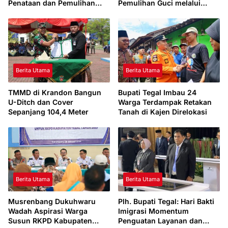
Penataan dan Pemulihan
Pemulihan Guci melalui
Pariwisata Pascabencana
Sinergi Pemerintah Pusat
Berita Utama
Berita Utama
TMMD di Krandon Bangun
Bupati Tegal Imbau 24
U-Ditch dan Cover
Warga Terdampak Retakan
Sepanjang 104,4 Meter
Tanah di Kajen Direlokasi
Berita Utama
Berita Utama
Musrenbang Dukuhwaru
Plh. Bupati Tegal: Hari Bakti
Wadah Aspirasi Warga
Imigrasi Momentum
Susun RKPD Kabupaten
Penguatan Layanan dan