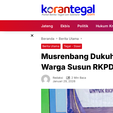
Langsung
ke
konten
Jateng
Ekbis
Politik
Hukum Kr
×
Beranda
Berita Utama
Berita Utama
Tegal - Slawi
Musrenbang Dukuh
Warga Susun RKPD
Redaksi
2 Min Baca
Januari 29, 2026