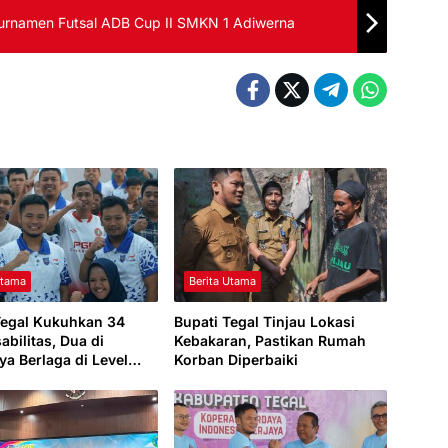
urnamen Futsal ADB Cup II SMKN 1 Adiwerna
Utama
Berita Utama
Tegal Kukuhkan 34
Bupati Tegal Tinjau Lokasi
sabilitas, Dua di
Kebakaran, Pastikan Rumah
ya Berlaga di Level
Korban Diperbaiki