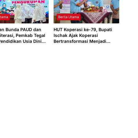
Utama
Berita Utama
an Bunda PAUD dan
HUT Koperasi ke-79, Bupati
iterasi, Pemkab Tegal
Ischak Ajak Koperasi
Pendidikan Usia Dini
Bertransformasi Menjadi
aya Baca
Penggerak Ekonomi Daerah