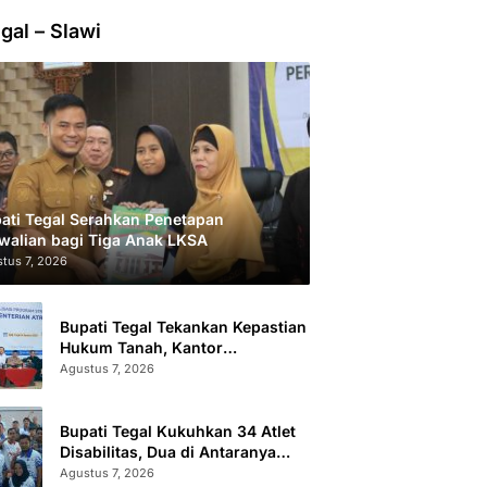
gal – Slawi
ati Tegal Serahkan Penetapan
walian bagi Tiga Anak LKSA
tus 7, 2026
Bupati Tegal Tekankan Kepastian
Hukum Tanah, Kantor
Pertanahan Catat 296.869
Agustus 7, 2026
Sertifikat Terbit
Bupati Tegal Kukuhkan 34 Atlet
Disabilitas, Dua di Antaranya
Berlaga di Level Dunia
Agustus 7, 2026