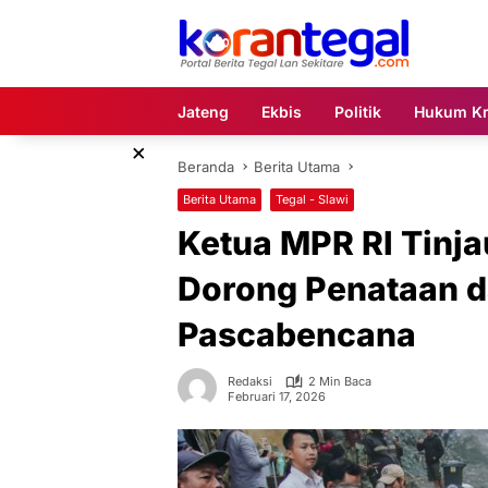
Langsung
ke
konten
Jateng
Ekbis
Politik
Hukum Kr
×
Beranda
Berita Utama
Berita Utama
Tegal - Slawi
Ketua MPR RI Tinja
Dorong Penataan d
Pascabencana
Redaksi
2 Min Baca
Februari 17, 2026