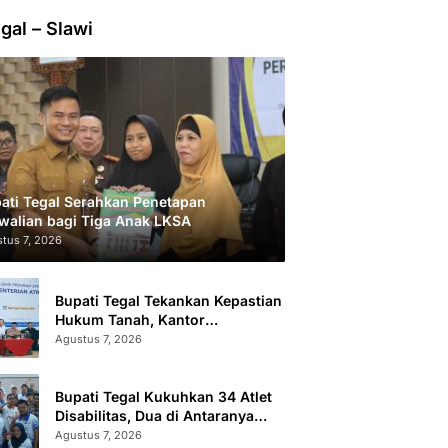
gal – Slawi
ati Tegal Serahkan Penetapan
walian bagi Tiga Anak LKSA
tus 7, 2026
Bupati Tegal Tekankan Kepastian
Hukum Tanah, Kantor
Pertanahan Catat 296.869
Agustus 7, 2026
Sertifikat Terbit
Bupati Tegal Kukuhkan 34 Atlet
Disabilitas, Dua di Antaranya
Berlaga di Level Dunia
Agustus 7, 2026