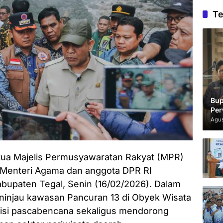
Te
Bup
Per
Agus
tua Majelis Permusyawaratan Rakyat (MPR)
 Menteri Agama dan anggota DPR RI
bupaten Tegal, Senin (16/02/2026). Dalam
injau kawasan Pancuran 13 di Obyek Wisata
disi pascabencana sekaligus mendorong