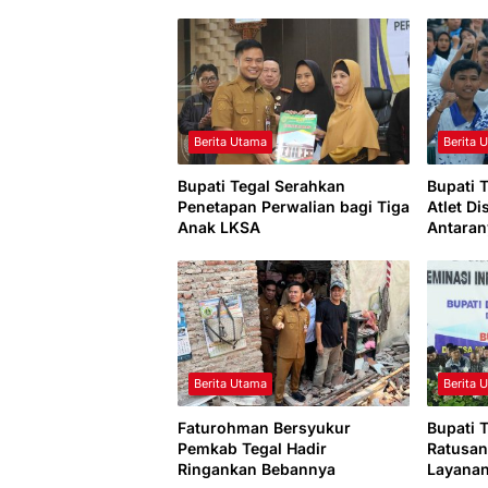
Berita Utama
Berita 
Bupati Tegal Serahkan
Bupati 
Penetapan Perwalian bagi Tiga
Atlet Di
Anak LKSA
Antaran
Dunia
Berita Utama
Berita 
Faturohman Bersyukur
Bupati T
Pemkab Tegal Hadir
Ratusan
Ringankan Bebannya
Layanan