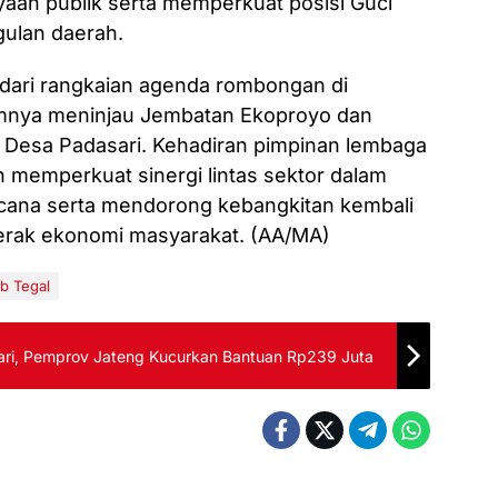
an publik serta memperkuat posisi Guci
gulan daerah.
 dari rangkaian agenda rombongan di
umnya meninjau Jembatan Ekoproyo dan
i Desa Padasari. Kehadiran pimpinan lembaga
n memperkuat sinergi lintas sektor dalam
cana serta mendorong kebangkitan kembali
gerak ekonomi masyarakat. (AA/MA)
b Tegal
ari, Pemprov Jateng Kucurkan Bantuan Rp239 Juta