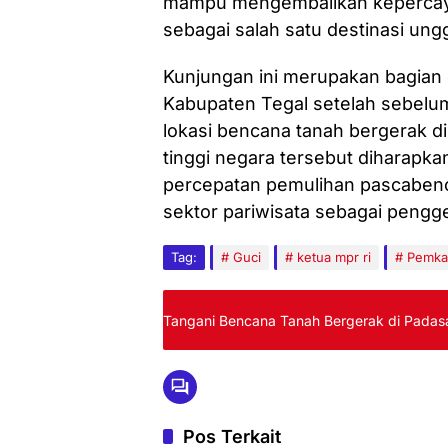
mampu mengembalikan kepercaya
sebagai salah satu destinasi ung
Kunjungan ini merupakan bagian
Kabupaten Tegal setelah sebel
lokasi bencana tanah bergerak d
tinggi negara tersebut diharapka
percepatan pemulihan pascaben
sektor pariwisata sebagai peng
Tag:
Guci
ketua mpr ri
Pemka
Tangani Bencana Tanah Bergerak di Padas
Pos Terkait