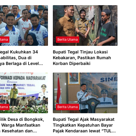
Utama
Berita Utama
Tegal Kukuhkan 34
Bupati Tegal Tinjau Lokasi
sabilitas, Dua di
Kebakaran, Pastikan Rumah
ya Berlaga di Level
Korban Diperbaiki
Utama
Berita Utama
ilik Desa di Bongkok,
Bupati Tegal Ajak Masyarakat
 Warga Manfaatkan
Tingkatkan Kepatuhan Bayar
 Kesehatan dan
Pajak Kendaraan lewat “TULUS