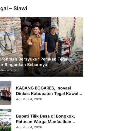
gal – Slawi
urohman Bersyukur Pemkab Tegal
ir Ringankan Bebannya
tus 4, 2026
KACANG BOGARES, Inovasi
Dinkes Kabupaten Tegal Kawal
Kesehatan Remaja Putri Cegah
Agustus 4, 2026
Stunting
Bupati Tilik Desa di Bongkok,
Ratusan Warga Manfaatkan
Layanan Kesehatan dan
Agustus 4, 2026