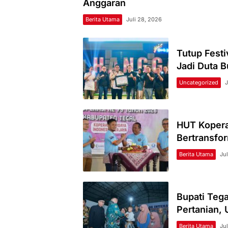
Anggaran
Berita Utama
Juli 28, 2026
Tutup Fest
Jadi Duta 
Uncategorized
J
HUT Koperas
Bertransfo
Berita Utama
Ju
Bupati Tega
Pertanian,
Berita Utama
Jul