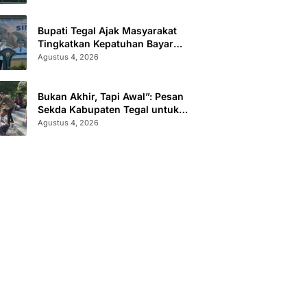
Administrasi
Bupati Tegal Ajak Masyarakat
Tingkatkan Kepatuhan Bayar
Pajak Kendaraan lewat “TULUS
Agustus 4, 2026
NGOPENI”
Bukan Akhir, Tapi Awal”: Pesan
Sekda Kabupaten Tegal untuk
Calon Paskibraka 2026
Agustus 4, 2026