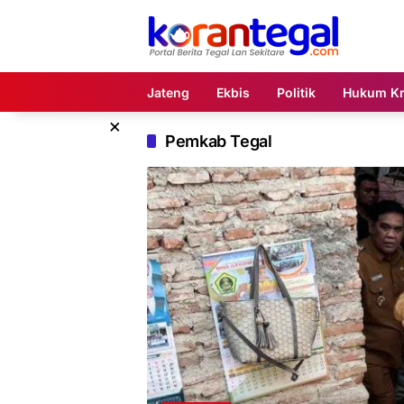
Langsung
ke
konten
Jateng
Ekbis
Politik
Hukum Kr
×
Pemkab Tegal