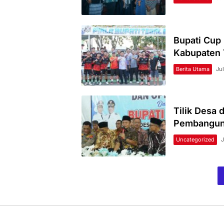
Bupati Cup
Kabupaten 
Berita Utama
Ju
Tilik Desa 
Pembanguna
Uncategorized
J