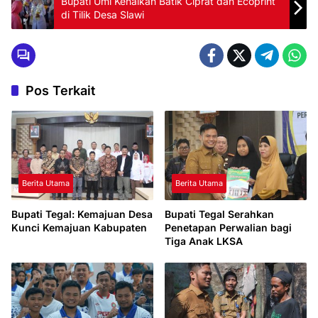
Bupati Umi Kenalkan Batik Ciprat dan Ecoprint
di Tilik Desa Slawi
Pos Terkait
Berita Utama
Berita Utama
Bupati Tegal: Kemajuan Desa
Bupati Tegal Serahkan
Kunci Kemajuan Kabupaten
Penetapan Perwalian bagi
Tiga Anak LKSA