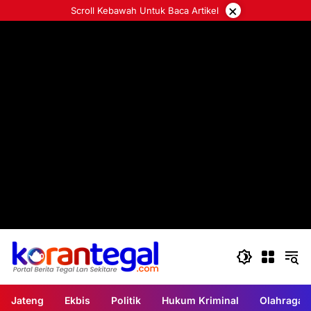
Langsung
×
Scroll Kebawah Untuk Baca Artikel
ke
konten
Jateng
Ekbis
Politik
Hukum Kriminal
Olahraga