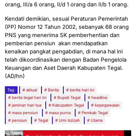
orang, III/a 6 orang, II/d 1 orang dan II/b 1 orang.
Kendati demikian, sesuai Peraturan Pemerintah
(PP) Nomor 12 Tahun 2002, sebanyak 68 orang
PNS yang menerima SK pemberhentian dan
pemberian pensiun akan mendapatkan
kenaikan pangkat pengabdian, di mana hal ini
telah dikoordinasikan dengan Badan Pengelola
Keuangan dan Aset Daerah Kabupaten Tegal.
(AD/hn)
Tag:
aktual
Berita
berita hari ini
berita tegal hari ini
Bupati Tegal
headline
jaminan hari tua
Kabupaten Tegal
kepegawaian
masa pensiun
masa purna
Pemkab Tegal
pensiun
Tegal
Umi Azizah
Utama