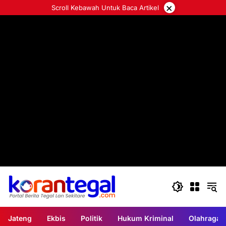
Langsung
×
Scroll Kebawah Untuk Baca Artikel
ke
konten
Jateng
Ekbis
Politik
Hukum Kriminal
Olahraga