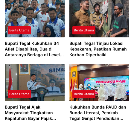
Berita Utama
Berita Utama
Bupati Tegal Kukuhkan 34
Bupati Tegal Tinjau Lokasi
Atlet Disabilitas, Dua di
Kebakaran, Pastikan Rumah
Antaranya Berlaga di Level
Korban Diperbaiki
Dunia
Berita Utama
Berita Utama
Bupati Tegal Ajak
Kukuhkan Bunda PAUD dan
Masyarakat Tingkatkan
Bunda Literasi, Pemkab
Kepatuhan Bayar Pajak
Tegal Genjot Pendidikan
Kendaraan lewat “TULUS
Usia Dini dan Budaya Baca
NGOPENI”