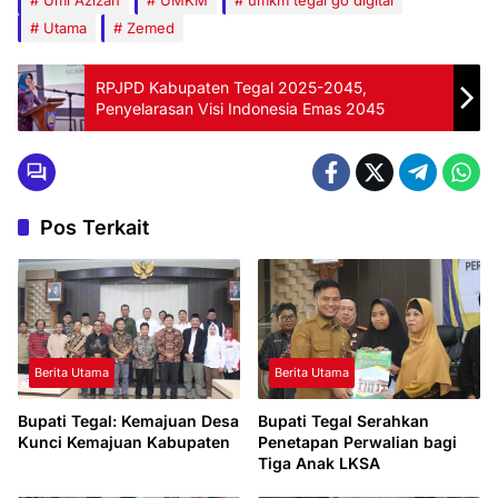
Umi Azizah
UMKM
umkm tegal go digital
Utama
Zemed
RPJPD Kabupaten Tegal 2025-2045,
Penyelarasan Visi Indonesia Emas 2045
Pos Terkait
Berita Utama
Berita Utama
Bupati Tegal: Kemajuan Desa
Bupati Tegal Serahkan
Kunci Kemajuan Kabupaten
Penetapan Perwalian bagi
Tiga Anak LKSA