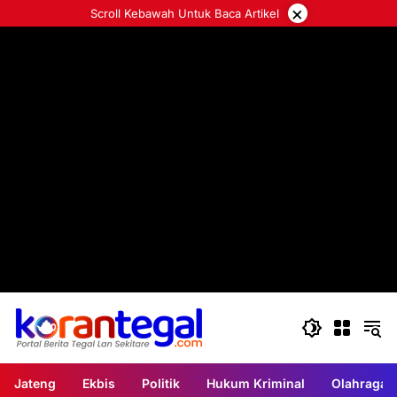
Langsung
×
Scroll Kebawah Untuk Baca Artikel
ke
konten
Jateng
Ekbis
Politik
Hukum Kriminal
Olahraga