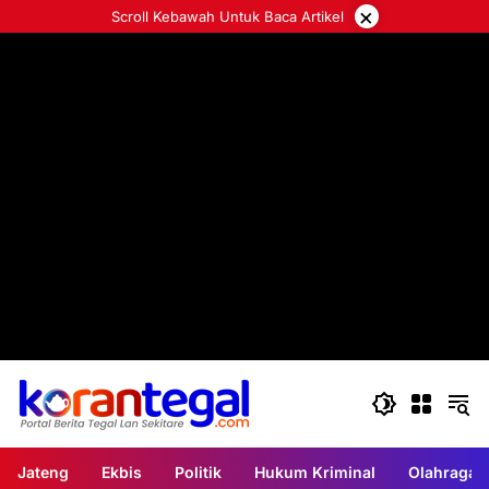
Langsung
×
Scroll Kebawah Untuk Baca Artikel
ke
konten
Jateng
Ekbis
Politik
Hukum Kriminal
Olahraga