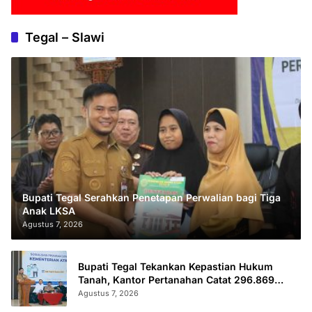
Tegal – Slawi
Bupati Tegal Serahkan Penetapan Perwalian bagi Tiga
Anak LKSA
Agustus 7, 2026
Bupati Tegal Tekankan Kepastian Hukum
Tanah, Kantor Pertanahan Catat 296.869
Sertifikat Terbit
Agustus 7, 2026