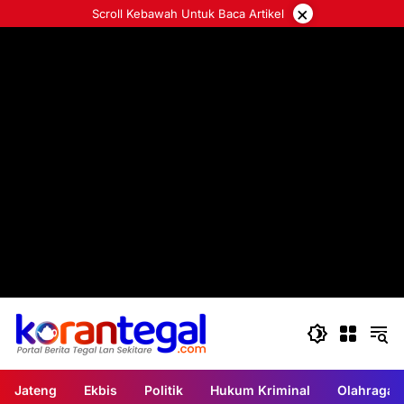
Langsung
×
Scroll Kebawah Untuk Baca Artikel
ke
konten
Jateng
Ekbis
Politik
Hukum Kriminal
Olahraga