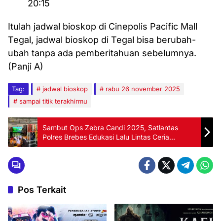
20:15
Itulah jadwal bioskop di Cinepolis Pacific Mall
Tegal, jadwal bioskop di Tegal bisa berubah-
ubah tanpa ada pemberitahuan sebelumnya.
(Panji A)
Tag:
jadwal bioskop
rabu 26 november 2025
sampai titik terakhirmu
Sambut Ops Zebra Candi 2025, Satlantas
Polres Brebes Edukasi Lalu Lintas Ceria
Bersama Anak-Anak TK Kemala Bhayangkari
Pos Terkait