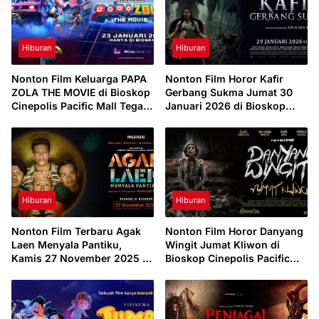
Hiburan
Hiburan
Nonton Film Keluarga PAPA
Nonton Film Horor Kafir
ZOLA THE MOVIE di Bioskop
Gerbang Sukma Jumat 30
Cinepolis Pacific Mall Tegal,
Januari 2026 di Bioskop
Minggu 1 Februari 2026
Cinepolis Pacific Mall Tegal
Hiburan
Hiburan
Nonton Film Terbaru Agak
Nonton Film Horor Danyang
Laen Menyala Pantiku,
Wingit Jumat Kliwon di
Kamis 27 November 2025 di
Bioskop Cinepolis Pacific
Bioskop Cinepolis Pacific
Tegal Kamis 20 November
Tegal
2025