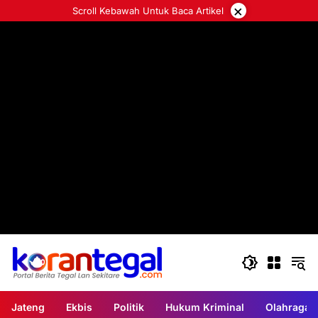
Langsung
×
Scroll Kebawah Untuk Baca Artikel
ke
konten
Jateng
Ekbis
Politik
Hukum Kriminal
Olahraga