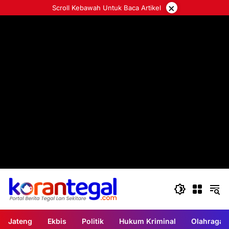
Langsung
×
Scroll Kebawah Untuk Baca Artikel
ke
konten
Jateng
Ekbis
Politik
Hukum Kriminal
Olahraga