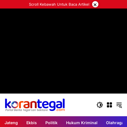
Langsung
×
Scroll Kebawah Untuk Baca Artikel
ke
konten
Jateng
Ekbis
Politik
Hukum Kriminal
Olahraga