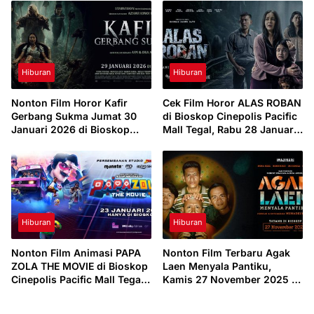
Hiburan
Hiburan
Nonton Film Horor Kafir
Cek Film Horor ALAS ROBAN
Gerbang Sukma Jumat 30
di Bioskop Cinepolis Pacific
Januari 2026 di Bioskop
Mall Tegal, Rabu 28 Januari
Cinepolis Pacific Mall Tegal
2026
Hiburan
Hiburan
Nonton Film Animasi PAPA
Nonton Film Terbaru Agak
ZOLA THE MOVIE di Bioskop
Laen Menyala Pantiku,
Cinepolis Pacific Mall Tegal,
Kamis 27 November 2025 di
Minggu 25 Januari 2026
Bioskop Cinepolis Pacific
Tegal