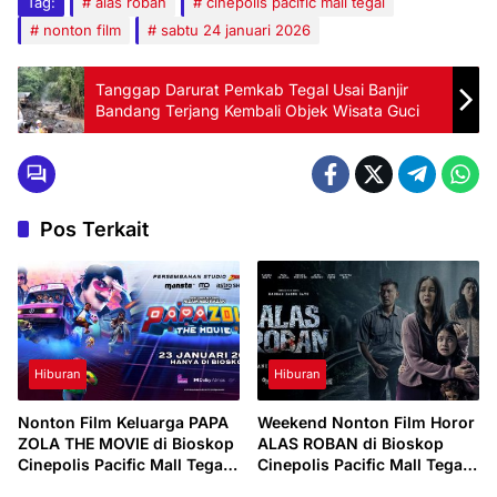
Tag:
alas roban
cinepolis pacific mall tegal
nonton film
sabtu 24 januari 2026
Tanggap Darurat Pemkab Tegal Usai Banjir
Bandang Terjang Kembali Objek Wisata Guci
Pos Terkait
Hiburan
Hiburan
Nonton Film Keluarga PAPA
Weekend Nonton Film Horor
ZOLA THE MOVIE di Bioskop
ALAS ROBAN di Bioskop
Cinepolis Pacific Mall Tegal,
Cinepolis Pacific Mall Tegal,
Minggu 1 Februari 2026
Sabtu 31 Januari 2026