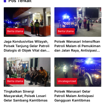
Pos Terkait
Berita Utama
Berita Utama
Jaga Kondusivitas Wilayah,
Polsek Wanasari Intensifkan
Polsek Tanjung Gelar Patroli
Patroli Malam di Pemukiman
Dialogis di Objek Vital dan
dan Jalan Raya, Antisipasi
Perumahan
Gangguan Kamtibmas
Berita Utama
Uncategorized
Tingkatkan Sinergi
Polsek Wanasari Gelar
Masyarakat, Polsek Losari
Patroli Malam Antisipasi
Gelar Sambang Kamtibmas
Gangguan Kamtibmas