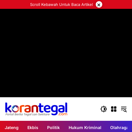
Langsung
×
Scroll Kebawah Untuk Baca Artikel
ke
konten
Jateng
Ekbis
Politik
Hukum Kriminal
Olahraga