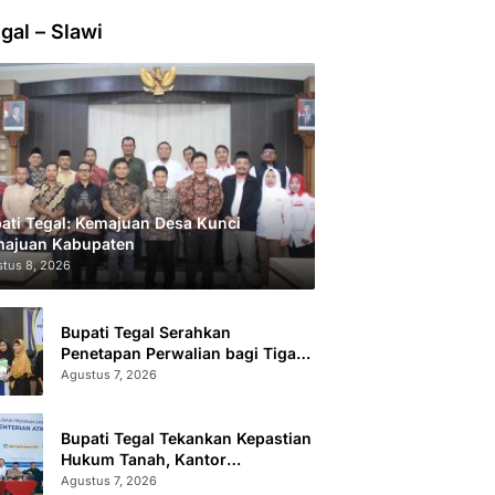
gal – Slawi
ati Tegal: Kemajuan Desa Kunci
ajuan Kabupaten
tus 8, 2026
Bupati Tegal Serahkan
Penetapan Perwalian bagi Tiga
Anak LKSA
Agustus 7, 2026
Bupati Tegal Tekankan Kepastian
Hukum Tanah, Kantor
Pertanahan Catat 296.869
Agustus 7, 2026