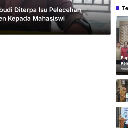
Te
budi Diterpa Isu Pelecehan
en Kepada Mahasiswi
Bup
Kem
Agus