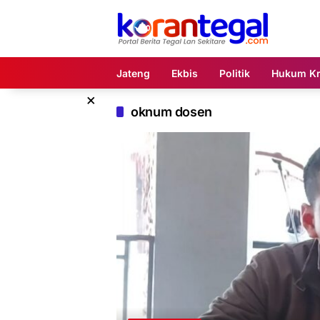
Langsung
ke
konten
Jateng
Ekbis
Politik
Hukum Kr
×
oknum dosen