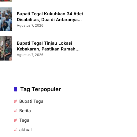
Sertifikat Terbit
Bupati Tegal Kukuhkan 34 Atlet
Disabilitas, Dua di Antaranya
Berlaga di Level Dunia
Agustus 7, 2026
Bupati Tegal Tinjau Lokasi
Kebakaran, Pastikan Rumah
Korban Diperbaiki
Agustus 7, 2026
Tag Terpopuler
Bupati Tegal
Berita
Tegal
aktual