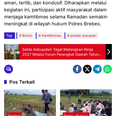
aman, tertib, dan kondusif. Diharapkan melalui
kegiatan ini, partisipasi aktif masyarakat dalam
menjaga kamtibmas selama Ramadan semakin
meningkat di wilayah hukum Polres Brebes.
Tag:
Binluh
Kamtibmnas
polsek wanasari
Setda Kabupaten Tegal Matangkan Renja
2027 Melalui Forum Perangkat Daerah Tahun
2026
Pos Terkait
Peristiwa
Brebes - Bumiayu