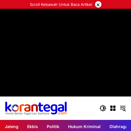
Langsung
×
Scroll Kebawah Untuk Baca Artikel
ke
konten
Jateng
Ekbis
Politik
Hukum Kriminal
Olahraga