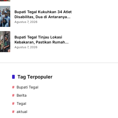
Sertifikat Terbit
Bupati Tegal Kukuhkan 34 Atlet
Disabilitas, Dua di Antaranya
Berlaga di Level Dunia
Agustus 7, 2026
Bupati Tegal Tinjau Lokasi
Kebakaran, Pastikan Rumah
Korban Diperbaiki
Agustus 7, 2026
Tag Terpopuler
Bupati Tegal
Berita
Tegal
aktual