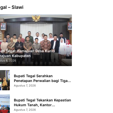
gal – Slawi
ati Tegal: Kemajuan Desa Kunci
ajuan Kabupaten
tus 8, 2026
Bupati Tegal Serahkan
Penetapan Perwalian bagi Tiga
Anak LKSA
Agustus 7, 2026
Bupati Tegal Tekankan Kepastian
Hukum Tanah, Kantor
Pertanahan Catat 296.869
Agustus 7, 2026