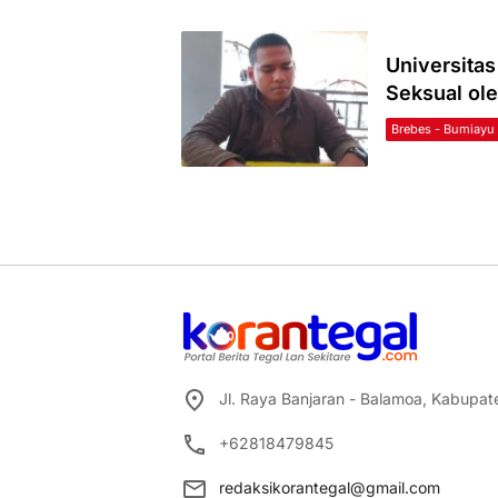
Universitas
Seksual ol
Brebes - Bumiayu
Jl. Raya Banjaran - Balamoa, Kabupa
+62818479845
redaksikorantegal@gmail.com