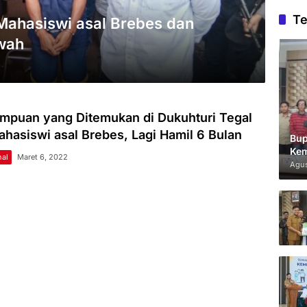
Te
 Mahasiswi asal Brebes dan
wah
mpuan yang Ditemukan di Dukuhturi Tegal
hasiswi asal Brebes, Lagi Hamil 6 Bulan
Bup
Kem
al
Maret 6, 2022
Agus