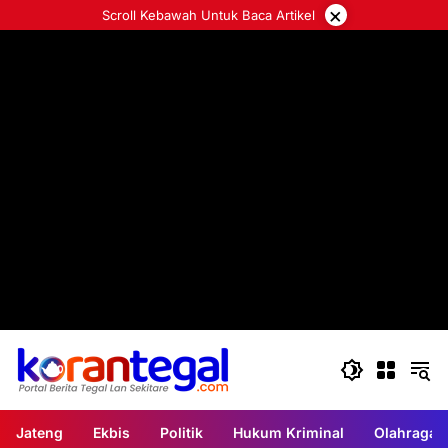
Langsung
×
Scroll Kebawah Untuk Baca Artikel
ke
konten
Jateng
Ekbis
Politik
Hukum Kriminal
Olahraga