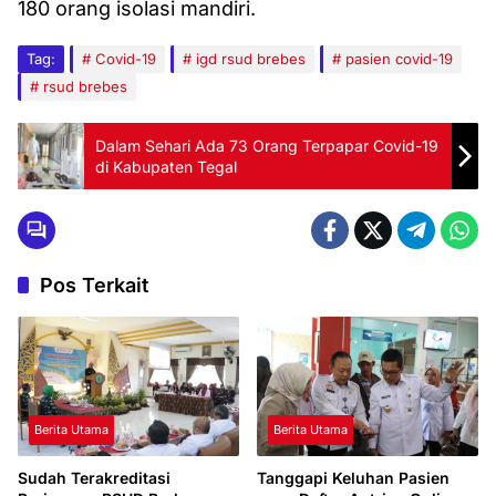
180 orang isolasi mandiri.
Tag:
Covid-19
igd rsud brebes
pasien covid-19
rsud brebes
Dalam Sehari Ada 73 Orang Terpapar Covid-19
di Kabupaten Tegal
Pos Terkait
Berita Utama
Berita Utama
Sudah Terakreditasi
Tanggapi Keluhan Pasien