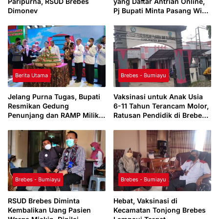
Paripurna, RSUD Brebes
yang Daftar Antrian Online,
Dimonev
Pj Bupati Minta Pasang WiFi
Gratis di RSUD Brebes
Berita Utama
Brebes - Bumiayu
Jelang Purna Tugas, Bupati
Vaksinasi untuk Anak Usia
Resmikan Gedung
6-11 Tahun Terancam Molor,
Penunjang dan RAMP Milik
Ratusan Pendidik di Brebes
RSUD Brebes
Positif Corona
Brebes - Bumiayu
Brebes - Bumiayu
RSUD Brebes Diminta
Hebat, Vaksinasi di
Kembalikan Uang Pasien
Kecamatan Tonjong Brebes