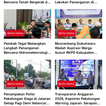
Bencana Tanah Bergerak di
Lakukan Penanganan di
Desa Padasari
Jembatan Sokasari
Berita Utama
Berita Utama
Pemkab Tegal Matangkan
Musrenbang Dukuhwaru
Langkah Penanganan
Wadah Aspirasi Warga
Bencana Hidrometeorologi
Susun RKPD Kabupaten
2026, Guci Jadi Prioritas
Tegal 2027
Berita Utama
Berita Utama
Penampakan Polisi
Transparansi Anggaran
Pekalongan Siaga di Jalanan
2026, Kapolres Pekalongan
Setiap Pagi Demi Kelancaran
Warning Jajaran: Serapan