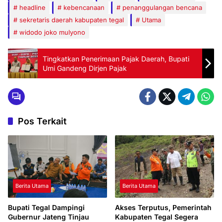
headline
kebencanaan
penanggulangan bencana
sekretaris daerah kabupaten tegal
Utama
widodo joko mulyono
Tingkatkan Penerimaan Pajak Daerah, Bupati
Umi Gandeng Dirjen Pajak
Pos Terkait
Berita Utama
Berita Utama
Bupati Tegal Dampingi
Akses Terputus, Pemerintah
Gubernur Jateng Tinjau
Kabupaten Tegal Segera