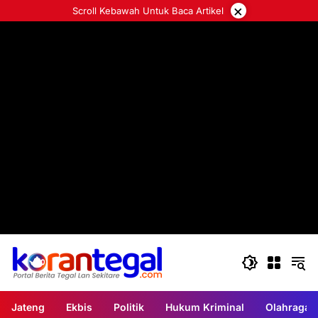
Langsung
×
Scroll Kebawah Untuk Baca Artikel
ke
konten
Jateng
Ekbis
Politik
Hukum Kriminal
Olahraga