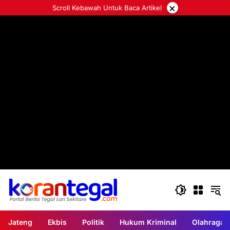
Langsung
×
Scroll Kebawah Untuk Baca Artikel
ke
konten
Jateng
Ekbis
Politik
Hukum Kriminal
Olahraga