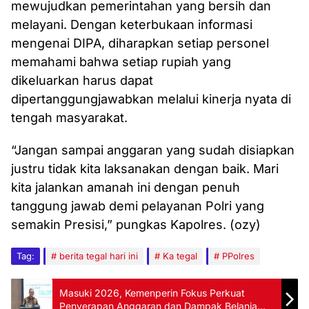
mewujudkan pemerintahan yang bersih dan
melayani. Dengan keterbukaan informasi
mengenai DIPA, diharapkan setiap personel
memahami bahwa setiap rupiah yang
dikeluarkan harus dapat
dipertanggungjawabkan melalui kinerja nyata di
tengah masyarakat.
“Jangan sampai anggaran yang sudah disiapkan
justru tidak kita laksanakan dengan baik. Mari
kita jalankan amanah ini dengan penuh
tanggung jawab demi pelayanan Polri yang
semakin Presisi,” pungkas Kapolres. (ozy)
Tag:
berita tegal hari ini
Ka tegal
PPolres
Masuki 2026, Kemenperin Fokus Perkuat
Penyerapan Anggaran dan Dampak Belanja