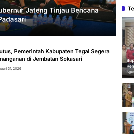
Te
ubernur Jateng Tinjau Bencana
Padasari
utus, Pemerintah Kabupaten Tegal Segera
nanganan di Jembatan Sokasari
Bup
Kem
nuari 31, 2026
Agus