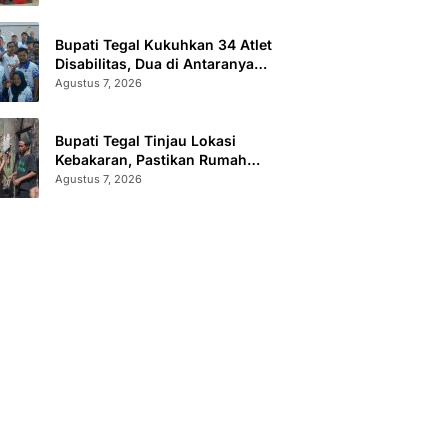
Sertifikat Terbit
Bupati Tegal Kukuhkan 34 Atlet
Disabilitas, Dua di Antaranya
Berlaga di Level Dunia
Agustus 7, 2026
Bupati Tegal Tinjau Lokasi
Kebakaran, Pastikan Rumah
Korban Diperbaiki
Agustus 7, 2026