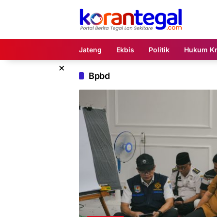
Langsung
ke
konten
Jateng
Ekbis
Politik
Hukum Kr
×
Bpbd