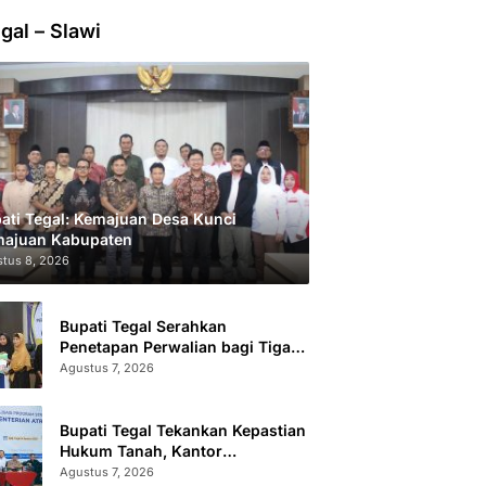
gal – Slawi
ati Tegal: Kemajuan Desa Kunci
ajuan Kabupaten
tus 8, 2026
Bupati Tegal Serahkan
Penetapan Perwalian bagi Tiga
Anak LKSA
Agustus 7, 2026
Bupati Tegal Tekankan Kepastian
Hukum Tanah, Kantor
Pertanahan Catat 296.869
Agustus 7, 2026