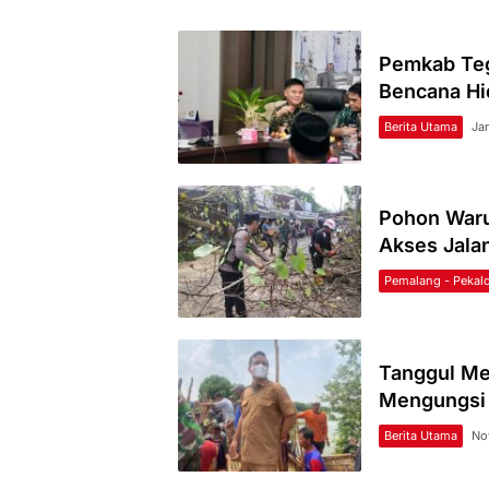
Pemkab Te
Bencana Hid
Berita Utama
Ja
Pohon Waru
Akses Jala
Pemalang - Pekal
Tanggul Me
Mengungsi
Berita Utama
No