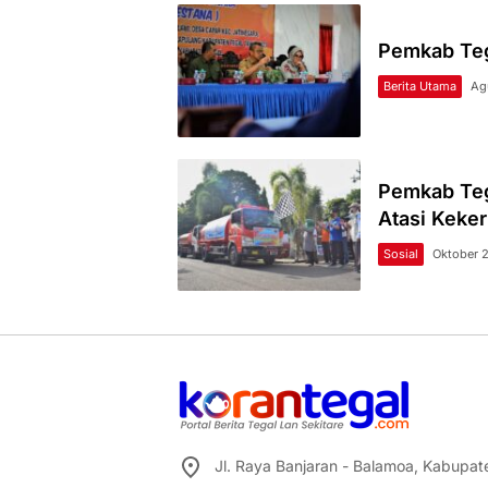
Pemkab Teg
Berita Utama
Ag
Pemkab Teg
Atasi Keke
Sosial
Oktober 
Jl. Raya Banjaran - Balamoa, Kabupa