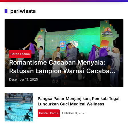
pariwisata
Berita Utama
Romantisme Cacaban Menyala:
Ratusan Lampion Warnai Cacaban
Ekraft Festival 2025
Desember 15, 2025
Pangsa Pasar Menjanjikan, Pemkab Tegal
Luncurkan Guci Medical Wellness
Berita Utama
Oktober 8, 2025