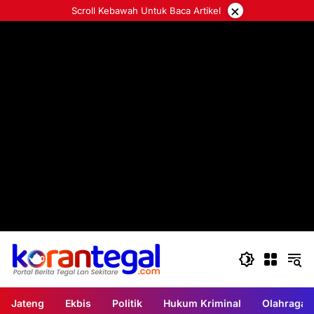
Langsung
×
Scroll Kebawah Untuk Baca Artikel
ke
konten
Jateng
Ekbis
Politik
Hukum Kriminal
Olahraga