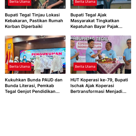
Berita Utama
Berita Utama
Bupati Tegal Tinjau Lokasi
Bupati Tegal Ajak
Kebakaran, Pastikan Rumah
Masyarakat Tingkatkan
Korban Diperbaiki
Kepatuhan Bayar Pajak
Kendaraan lewat “TULUS
NGOPENI”
Berita Utama
Berita Utama
Kukuhkan Bunda PAUD dan
HUT Koperasi ke-79, Bupati
Bunda Literasi, Pemkab
Ischak Ajak Koperasi
Tegal Genjot Pendidikan
Bertransformasi Menjadi
Usia Dini dan Budaya Baca
Penggerak Ekonomi Daerah