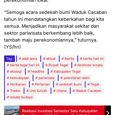
perekonomian lokal.
“Semoga acara sedekah bumi Waduk Cacaban
tahun ini mendatangkan keberkahan bagi kita
semua. Menjadikan masyarakat sekitar dan
sektor pariwisata berkembang lebih baik,
tambah maju perekonomiannya,” tuturnya.
(YS/hn)
Tag:
adat jawa
aktual
Berita
berita hari ini
berita tegal hari ini
Bupati Tegal
destinasi wisata
ekologi
headline
Kabupaten Tegal
kebudayaan
pariwisata
pelestarian alam
Perikanan
Pertanian
sedekah bumi
Tegal
Tradisi
Umi Azizah
Utama
Waduk Cacaban
wisata budaya
Realisasi Investasi Semester Satu Kabupaten