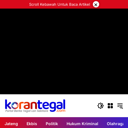
Langsung
×
Scroll Kebawah Untuk Baca Artikel
ke
konten
Jateng
Ekbis
Politik
Hukum Kriminal
Olahraga