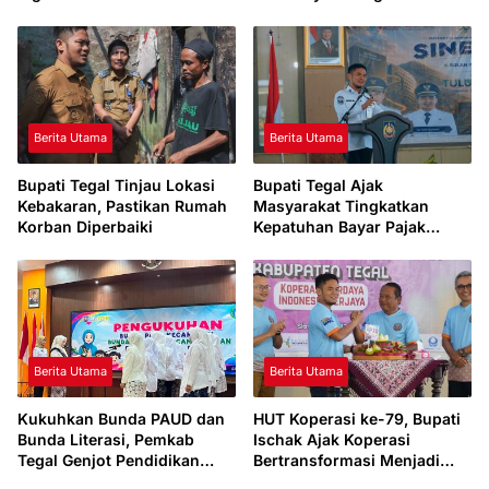
Dunia
Berita Utama
Berita Utama
Bupati Tegal Tinjau Lokasi
Bupati Tegal Ajak
Kebakaran, Pastikan Rumah
Masyarakat Tingkatkan
Korban Diperbaiki
Kepatuhan Bayar Pajak
Kendaraan lewat “TULUS
NGOPENI”
Berita Utama
Berita Utama
Kukuhkan Bunda PAUD dan
HUT Koperasi ke-79, Bupati
Bunda Literasi, Pemkab
Ischak Ajak Koperasi
Tegal Genjot Pendidikan
Bertransformasi Menjadi
Usia Dini dan Budaya Baca
Penggerak Ekonomi Daerah