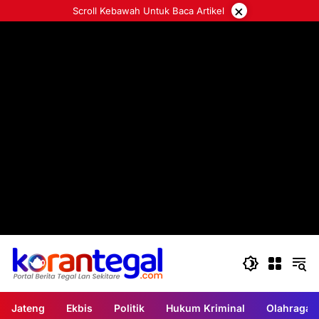
Langsung
×
Scroll Kebawah Untuk Baca Artikel
ke
konten
Jateng
Ekbis
Politik
Hukum Kriminal
Olahraga