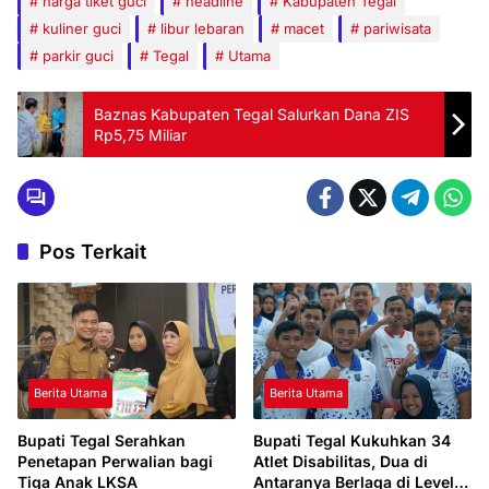
harga tiket guci
headline
Kabupaten Tegal
kuliner guci
libur lebaran
macet
pariwisata
parkir guci
Tegal
Utama
Baznas Kabupaten Tegal Salurkan Dana ZIS
Rp5,75 Miliar
Pos Terkait
Berita Utama
Berita Utama
Bupati Tegal Serahkan
Bupati Tegal Kukuhkan 34
Penetapan Perwalian bagi
Atlet Disabilitas, Dua di
Tiga Anak LKSA
Antaranya Berlaga di Level