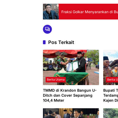
Fraksi Golkar Menyarankan di B
Pos Terkait
Berita Utama
Berita 
TMMD di Krandon Bangun U-
Bupati 
Ditch dan Cover Sepanjang
Terdamp
104,4 Meter
Kajen D