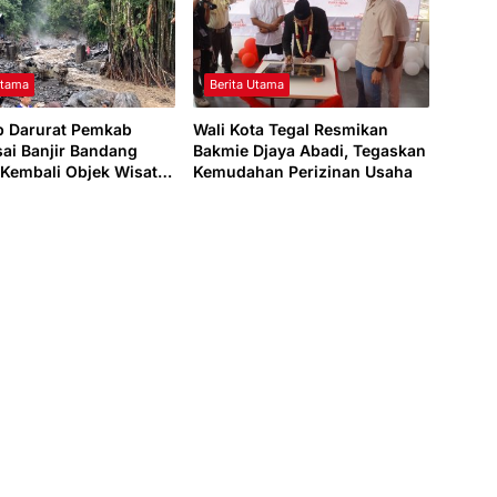
Utama
Berita Utama
p Darurat Pemkab
Wali Kota Tegal Resmikan
sai Banjir Bandang
Bakmie Djaya Abadi, Tegaskan
 Kembali Objek Wisata
Kemudahan Perizinan Usaha