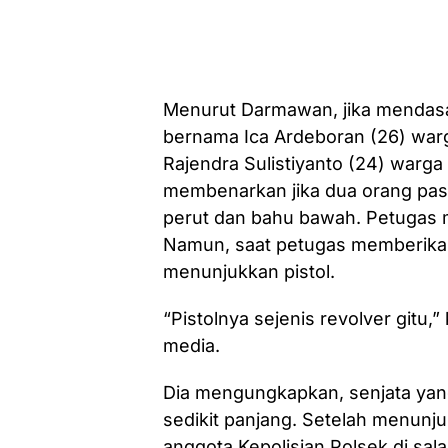
Menurut Darmawan, jika mendasari
bernama Ica Ardeboran (26) war
Rajendra Sulistiyanto (24) warg
membenarkan jika dua orang pasi
perut dan bahu bawah. Petugas 
Namun, saat petugas memberikan
menunjukkan pistol.
“Pistolnya sejenis revolver git
media.
Dia mengungkapkan, senjata yan
sedikit panjang. Setelah menunj
anggota Kepolisian Polsek di sal