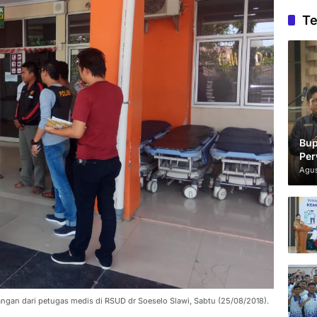
Te
Bup
Per
Agus
ngan dari petugas medis di RSUD dr Soeselo Slawi, Sabtu (25/08/2018).