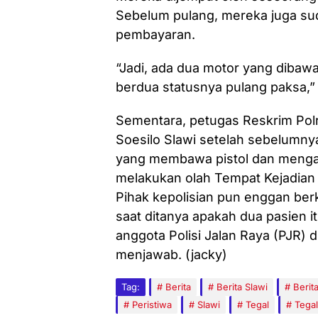
Sebelum pulang, mereka juga sud
pembayaran.
“Jadi, ada dua motor yang dibaw
berdua statusnya pulang paksa,”
Sementara, petugas Reskrim Pol
Soesilo Slawi setelah sebelumny
yang membawa pistol dan mengal
melakukan olah Tempat Kejadian 
Pihak kepolisian pun enggan ber
saat ditanya apakah dua pasien
anggota Polisi Jalan Raya (PJR) 
menjawab. (jacky)
Tag:
Berita
Berita Slawi
Berit
Peristiwa
Slawi
Tegal
Tegal