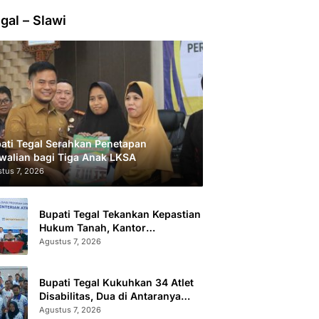
gal – Slawi
ati Tegal Serahkan Penetapan
walian bagi Tiga Anak LKSA
tus 7, 2026
Bupati Tegal Tekankan Kepastian
Hukum Tanah, Kantor
Pertanahan Catat 296.869
Agustus 7, 2026
Sertifikat Terbit
Bupati Tegal Kukuhkan 34 Atlet
Disabilitas, Dua di Antaranya
Berlaga di Level Dunia
Agustus 7, 2026