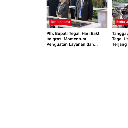
Berita Utama
Berita 
Plh. Bupati Tegal: Hari Bakti
Tangga
Imigrasi Momentum
Tegal U
Penguatan Layanan dan
Terjang
Percepatan Kantor Imigrasi
Guci
Tegal