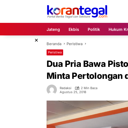
Langsung
ke
konten
Jateng
Ekbis
Politik
Hukum Kr
×
Beranda
Peristiwa
Peristiwa
Dua Pria Bawa Pist
Minta Pertolongan 
Redaksi
2 Min Baca
Agustus 25, 2018