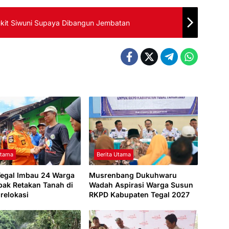
ukit Siwuni Supaya Dibangun Jembatan
Utama
Berita Utama
Tegal Imbau 24 Warga
Musrenbang Dukuhwaru
ak Retakan Tanah di
Wadah Aspirasi Warga Susun
irelokasi
RKPD Kabupaten Tegal 2027