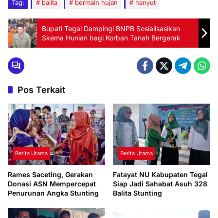
Tag:
balita
bermain hujan
hanyut
Bupati Tegal Dampingi BNPB Sosialisasikan
Skema Hunian bagi Korban Tanah Bergerak
Pos Terkait
Berita Utama
Berita Utama
Rames Saceting, Gerakan
Fatayat NU Kabupaten Tegal
Donasi ASN Mempercepat
Siap Jadi Sahabat Asuh 328
Penurunan Angka Stunting
Balita Stunting