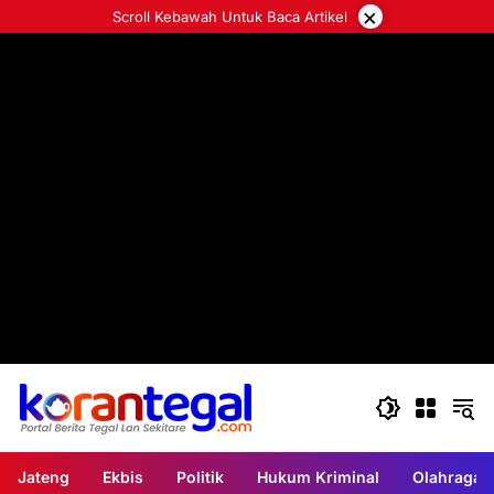
Langsung
×
Scroll Kebawah Untuk Baca Artikel
ke
konten
Jateng
Ekbis
Politik
Hukum Kriminal
Olahraga