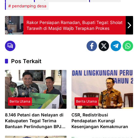
pendamping desa
Rakor Persiapan Ramadan, Bupati Tegal: Sholat
Tarawih di Masjid Wajib Terapkan Prokes
Pos Terkait
Berita Utama
Berita Utama
8.146 Petani dan Nelayan di
CSR, Redistribusi
Kabupaten Tegal Terima
Pendapatan Kurangi
Bantuan Perlindungan BPJS
Kesenjangan Kemakmuran
Ketenagakerjaan