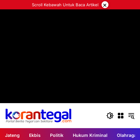
Langsung
×
Scroll Kebawah Untuk Baca Artikel
ke
konten
Jateng
Ekbis
Politik
Hukum Kriminal
Olahraga