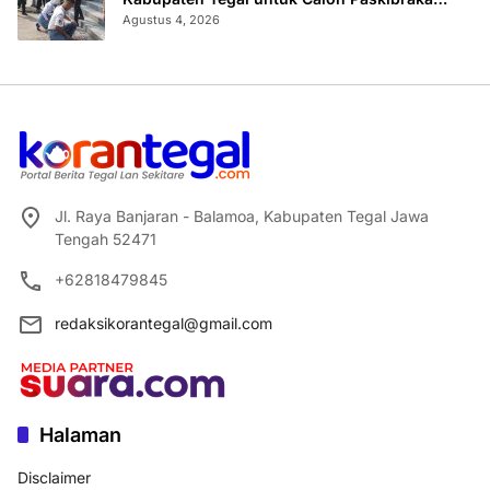
2026
Agustus 4, 2026
Jl. Raya Banjaran - Balamoa, Kabupaten Tegal Jawa
Tengah 52471
+62818479845
redaksikorantegal@gmail.com
Halaman
Disclaimer