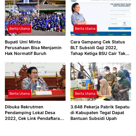
Berita Utama
Berita Utama
Bupati Umi Minta
Cara Gampang Cek Status
Perusahaan Bisa Menjamin
BLT Subsidi Gaji 2022,
Hak Normatif Buruh
Tahap Ketiga BSU Cair Tak
Lama Lagi
Berita Utama
Berita Utama
Dibuka Rekrutmen
3.648 Pekerja Pabrik Sepatu
Pendamping Lokal Desa
di Kabupaten Tegal Dapat
2022, Cek Link Pendaftaran
Bantuan Subsidi Upah
Disini