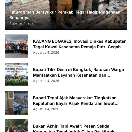
Faturohman Bersyukur Pemkab Tegal Hadir Ringankan
Bebannya
Agustus 4, 2026
KACANG BOGARES, Inovasi Dinkes Kabupaten
Tegal Kawal Kesehatan Remaja Putri Cegah
Stunting
Agustus 4, 2026
Bupati Tilik Desa di Bongkok, Ratusan Warga
Manfaatkan Layanan Kesehatan dan
Administrasi
Agustus 4, 2026
Bupati Tegal Ajak Masyarakat Tingkatkan
Kepatuhan Bayar Pajak Kendaraan lewat
“TULUS NGOPENI”
Agustus 4, 2026
Bukan Akhir, Tapi Awal”: Pesan Sekda
Kabupaten Tegal untuk Calon Paskibraka