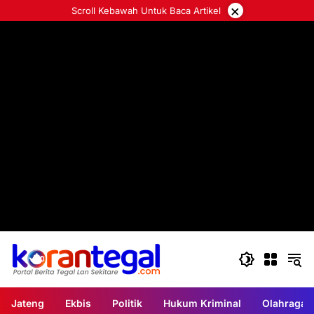
Langsung
×
Scroll Kebawah Untuk Baca Artikel
ke
konten
Jateng
Ekbis
Politik
Hukum Kriminal
Olahraga