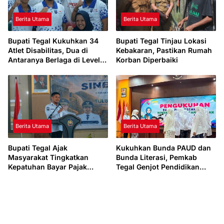
Berita Utama
Berita Utama
Bupati Tegal Kukuhkan 34
Bupati Tegal Tinjau Lokasi
Atlet Disabilitas, Dua di
Kebakaran, Pastikan Rumah
Antaranya Berlaga di Level
Korban Diperbaiki
Dunia
Berita Utama
Berita Utama
Bupati Tegal Ajak
Kukuhkan Bunda PAUD dan
Masyarakat Tingkatkan
Bunda Literasi, Pemkab
Kepatuhan Bayar Pajak
Tegal Genjot Pendidikan
Kendaraan lewat “TULUS
Usia Dini dan Budaya Baca
NGOPENI”