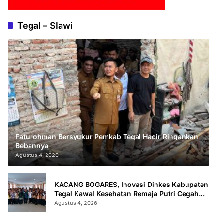
Tegal – Slawi
Faturohman Bersyukur Pemkab Tegal Hadir Ringankan
Bebannya
Agustus 4, 2026
KACANG BOGARES, Inovasi Dinkes Kabupaten
Tegal Kawal Kesehatan Remaja Putri Cegah
Stunting
Agustus 4, 2026