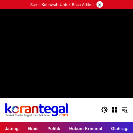
Langsung
×
Scroll Kebawah Untuk Baca Artikel
ke
konten
Jateng
Ekbis
Politik
Hukum Kriminal
Olahraga