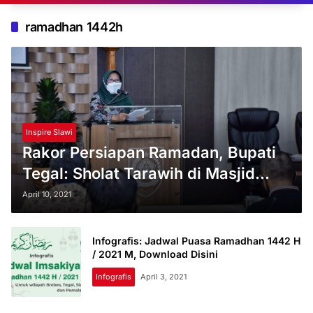
ramadhan 1442h
Inspire Slawi
Rakor Persiapan Ramadan, Bupati
Tegal: Sholat Tarawih di Masjid
Wajib Terapkan Prokes
April 10, 2021
Infografis: Jadwal Puasa Ramadhan 1442 H
/ 2021 M, Download Disini
Infografis
April 3, 2021