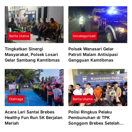
Perumahan
Gangguan Kamtibmas
Berita Utama
Uncategorized
Tingkatkan Sinergi
Polsek Wanasari Gelar
Masyarakat, Polsek Losari
Patroli Malam Antisipasi
Gelar Sambang Kamtibmas
Gangguan Kamtibmas
Olahraga
Berita Utama
Acara Lari Santai Brebes
Polisi Ringkus Pelaku
Healthy Fun Run 5K Berjalan
Pembunuhan di TPK
Meriah
Songgom Brebes Setelah
Penyidikan Satu Hari