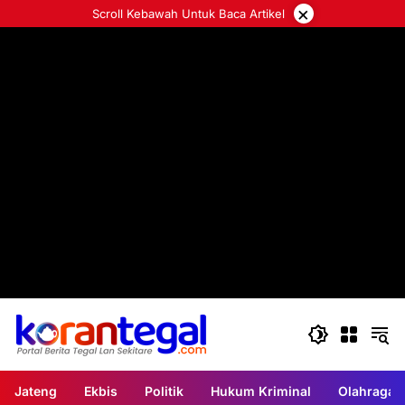
Langsung
×
Scroll Kebawah Untuk Baca Artikel
ke
konten
Jateng
Ekbis
Politik
Hukum Kriminal
Olahraga