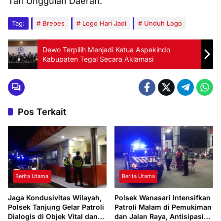
Tari Unggulan Daerah.
Tag:
Brebes
Logo Hari Jadi
Unduh Logo
Dewo Terpilih Menjadi Ketua Aspekindo
Kabupaten Tegal Secara Aklamasi
Pos Terkait
Berita Utama
Berita Utama
Jaga Kondusivitas Wilayah,
Polsek Wanasari Intensifkan
Polsek Tanjung Gelar Patroli
Patroli Malam di Pemukiman
Dialogis di Objek Vital dan
dan Jalan Raya, Antisipasi