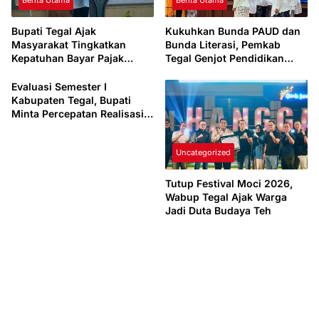
Berita Utama
Berita Utama
Bupati Tegal Ajak
Kukuhkan Bunda PAUD dan
Masyarakat Tingkatkan
Bunda Literasi, Pemkab
Kepatuhan Bayar Pajak
Tegal Genjot Pendidikan
Kendaraan lewat “TULUS
Usia Dini dan Budaya Baca
NGOPENI”
Evaluasi Semester I
Kabupaten Tegal, Bupati
Minta Percepatan Realisasi
Anggaran
Uncategorized
Tutup Festival Moci 2026,
Wabup Tegal Ajak Warga
Jadi Duta Budaya Teh