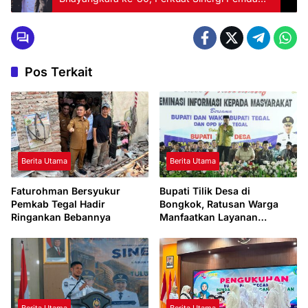
dan Polri
Pos Terkait
Berita Utama
Berita Utama
Faturohman Bersyukur
Bupati Tilik Desa di
Pemkab Tegal Hadir
Bongkok, Ratusan Warga
Ringankan Bebannya
Manfaatkan Layanan
Kesehatan dan Administrasi