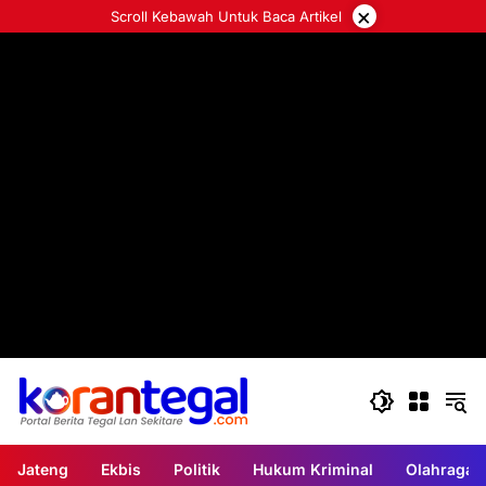
Langsung
×
Scroll Kebawah Untuk Baca Artikel
ke
konten
Jateng
Ekbis
Politik
Hukum Kriminal
Olahraga