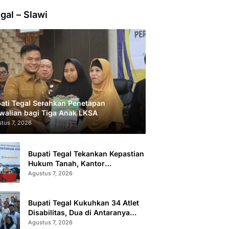
gal – Slawi
ati Tegal Serahkan Penetapan
walian bagi Tiga Anak LKSA
tus 7, 2026
Bupati Tegal Tekankan Kepastian
Hukum Tanah, Kantor
Pertanahan Catat 296.869
Agustus 7, 2026
Sertifikat Terbit
Bupati Tegal Kukuhkan 34 Atlet
Disabilitas, Dua di Antaranya
Berlaga di Level Dunia
Agustus 7, 2026