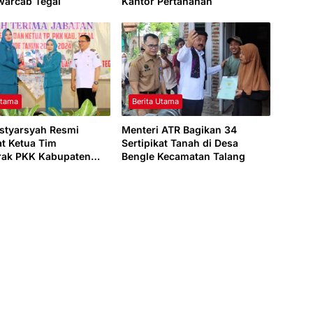
warcab Tegal
Kantor Pertanahan
Utama
Berita Utama
styarsyah Resmi
Menteri ATR Bagikan 34
t Ketua Tim
Sertipikat Tanah di Desa
rak PKK Kabupaten
Bengle Kecamatan Talang