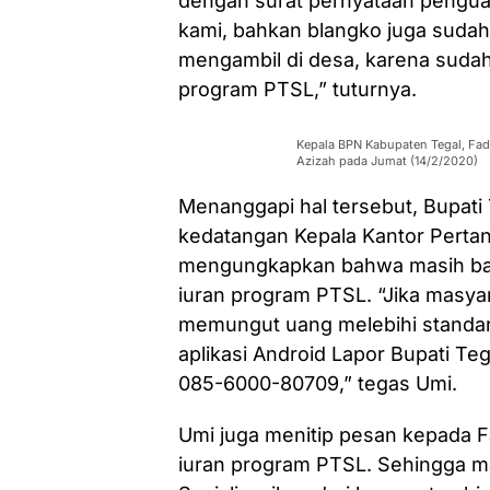
dengan surat pernyataan penguasa
kami, bahkan blangko juga sudah 
mengambil di desa, karena sudah 
program PTSL,” tuturnya.
Kepala BPN Kabupaten Tegal, Fadh
Azizah pada Jumat (14/2/2020)
Menanggapi hal tersebut, Bupati
kedatangan Kepala Kantor Pertan
mengungkapkan bahwa masih ba
iuran program PTSL. “Jika masy
memungut uang melebihi standar 
aplikasi Android Lapor Bupati Te
085-6000-80709,” tegas Umi.
Umi juga menitip pesan kepada Fa
iuran program PTSL. Sehingga m