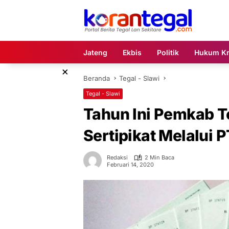
Langsung
ke
konten
Jateng
Ekbis
Politik
Hukum Kr
×
Beranda
Tegal - Slawi
Tegal - Slawi
Tahun Ini Pemkab T
Sertipikat Melalui 
Redaksi
2 Min Baca
Februari 14, 2020