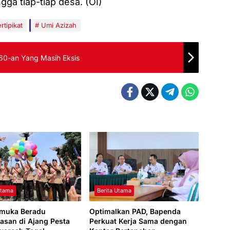
gga tiap-tiap desa. (OI)
rtipikat
Umi Azizah
n 60-an Yang Masih Eksis
Utama
Berita Utama
amuka Beradu
Optimalkan PAD, Bapenda
asan di Ajang Pesta
Perkuat Kerja Sama dengan