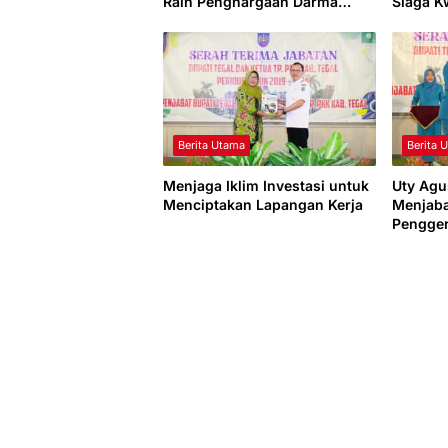
Raih Penghargaan Darma
Siaga K
Karya Kencana
Berita Utama
Berita 
Menjaga Iklim Investasi untuk
Uty Agu
Menciptakan Lapangan Kerja
Menjaba
Pengge
Tegal