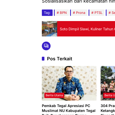
Sosialisasikan dari kecamatan hin
Tag:
BPN
Prona
PTSL
Se
Soto Dimpil Slawi, Kuliner Tahu
Pos Terkait
Berita Utama
Berita 
Pemkab Tegal Apresiasi PC
304 Pr
Muslimat NU Kabupaten Tegal
Ketangk