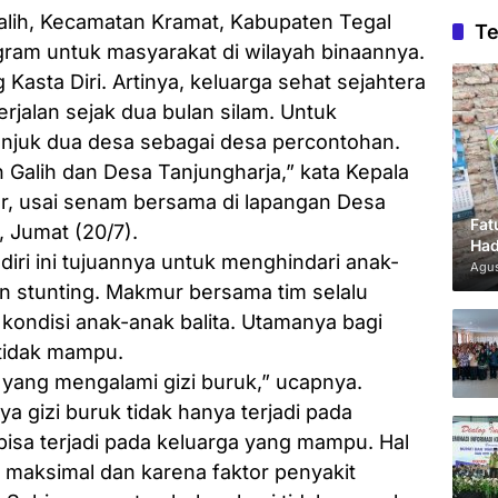
ih, Kecamatan Kramat, Kabupaten Tegal
Te
ram untuk masyarakat di wilayah binaannya.
Kasta Diri. Artinya, keluarga sehat sejahtera
erjalan sejak dua bulan silam. Untuk
juk dua desa sebagai desa percontohan.
Galih dan Desa Tanjungharja,” kata Kepala
, usai senam bersama di lapangan Desa
Fat
 Jumat (20/7).
Had
iri ini tujuannya untuk menghindari anak-
Agus
an stunting. Makmur bersama tim selalu
kondisi anak-anak balita. Utamanya bagi
 tidak mampu.
a yang mengalami gizi buruk,” ucapnya.
gizi buruk tidak hanya terjadi pada
bisa terjadi pada keluarga yang mampu. Hal
 maksimal dan karena faktor penyakit