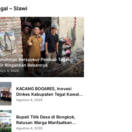
gal – Slawi
urohman Bersyukur Pemkab Tegal
ir Ringankan Bebannya
tus 4, 2026
KACANG BOGARES, Inovasi
Dinkes Kabupaten Tegal Kawal
Kesehatan Remaja Putri Cegah
Agustus 4, 2026
Stunting
Bupati Tilik Desa di Bongkok,
Ratusan Warga Manfaatkan
Layanan Kesehatan dan
Agustus 4, 2026