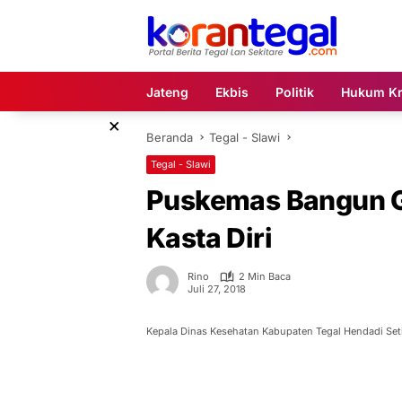
Langsung
ke
konten
Jateng
Ekbis
Politik
Hukum Kr
×
Beranda
Tegal - Slawi
Tegal - Slawi
Puskemas Bangun G
Kasta Diri
Rino
2 Min Baca
Juli 27, 2018
Kepala Dinas Kesehatan Kabupaten Tegal Hendadi Set