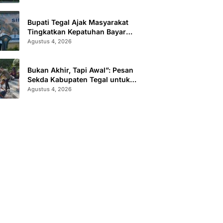
Administrasi
Bupati Tegal Ajak Masyarakat
Tingkatkan Kepatuhan Bayar
Pajak Kendaraan lewat “TULUS
Agustus 4, 2026
NGOPENI”
Bukan Akhir, Tapi Awal”: Pesan
Sekda Kabupaten Tegal untuk
Calon Paskibraka 2026
Agustus 4, 2026