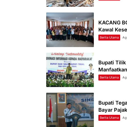
KACANG BOG
Kawal Kese
Berita Utama
Ag
Bupati Tili
Manfaatkan
Berita Utama
Ag
Bupati Teg
Bayar Paja
Berita Utama
Ag