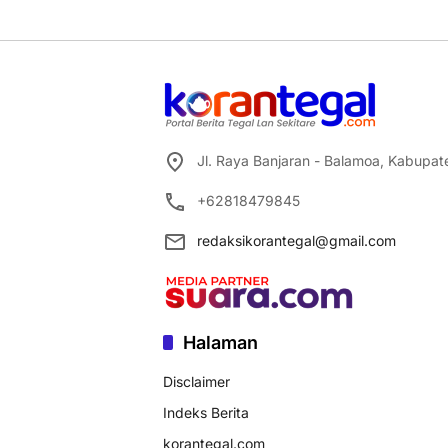
Jl. Raya Banjaran - Balamoa, Kabupa
+62818479845
redaksikorantegal@gmail.com
Halaman
Disclaimer
Indeks Berita
korantegal.com