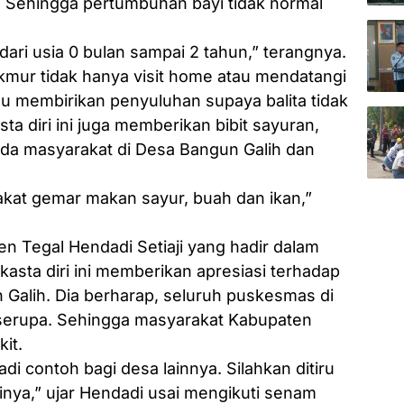
r. Sehingga pertumbuhan bayi tidak normal
 dari usia 0 bulan sampai 2 tahun,” terangnya.
kmur tidak hanya visit home atau mendatangi
lu membirikan penyuluhan supaya balita tidak
asta diri ini juga memberikan bibit sayuran,
ada masyarakat di Desa Bangun Galih dan
akat gemar makan sayur, buah dan ikan,”
n Tegal Hendadi Setiaji yang hadir dalam
sta diri ini memberikan apresiasi terhadap
Galih. Dia berharap, seluruh puskesmas di
serupa. Sehingga masyarakat Kabupaten
it.
adi contoh bagi desa lainnya. Silahkan ditiru
inya,” ujar Hendadi usai mengikuti senam