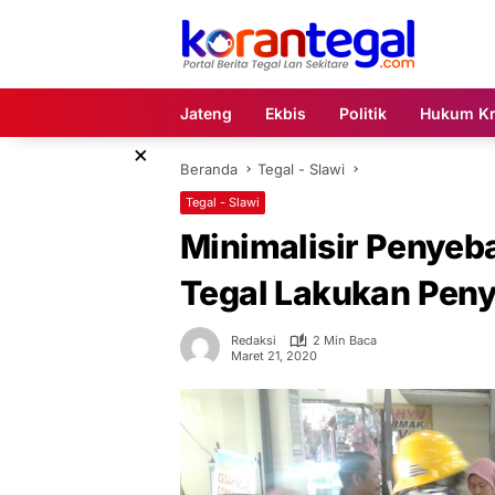
Langsung
ke
konten
Jateng
Ekbis
Politik
Hukum Kr
×
Beranda
Tegal - Slawi
Tegal - Slawi
Minimalisir Penyeba
Tegal Lakukan Pen
Redaksi
2 Min Baca
Maret 21, 2020