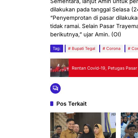
Sementara, lanjut Amin untuk p
dilakukan pada tanggal Selasa (
“Penyemprotan di pasar dilakukan d
tidak ramai. Selain Pasar Trayem
berikutnya,” ujar Amin. (OI)
Tag:
Bupati Tegal
Corona
Cor
Rentan Covid-19, Petugas Pasar
Pos Terkait