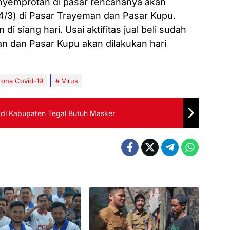
enyemprotan di pasar rencananya akan
24/3) di Pasar Trayeman dan Pasar Kupu.
i siang hari. Usai aktifitas jual beli sudah
an dan Pasar Kupu akan dilakukan hari
ona Covid-19
Virus
 di Kabupaten Tegal Butuh Masker