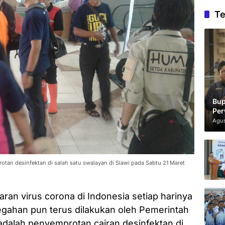
Te
Bup
Per
Agus
otan desinfektan di salah satu swalayan di Slawi pada Sabtu 21 Maret
ran virus corona di Indonesia setiap harinya
gahan pun terus dilakukan oleh Pemerintah
adalah penyemprotan cairan desinfektan di