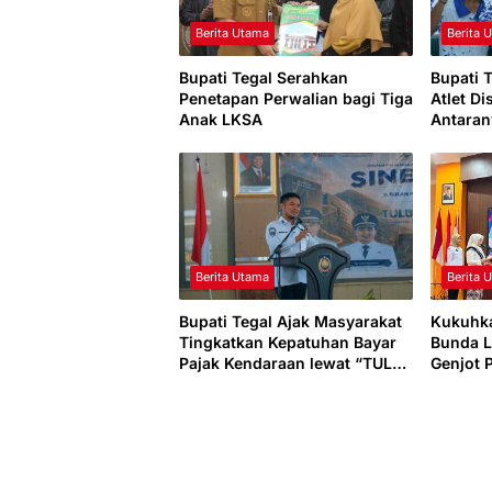
Berita Utama
Berita 
Bupati Tegal Serahkan
Bupati 
Penetapan Perwalian bagi Tiga
Atlet Di
Anak LKSA
Antaran
Dunia
Berita Utama
Berita 
Bupati Tegal Ajak Masyarakat
Kukuhk
Tingkatkan Kepatuhan Bayar
Bunda L
Pajak Kendaraan lewat “TULUS
Genjot 
NGOPENI”
dan Bud