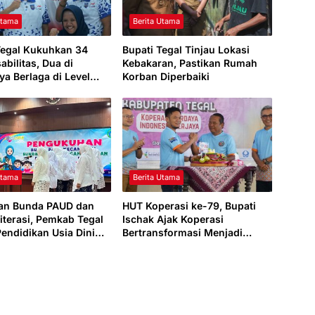
Utama
Berita Utama
Tegal Kukuhkan 34
Bupati Tegal Tinjau Lokasi
sabilitas, Dua di
Kebakaran, Pastikan Rumah
ya Berlaga di Level
Korban Diperbaiki
Utama
Berita Utama
an Bunda PAUD dan
HUT Koperasi ke-79, Bupati
iterasi, Pemkab Tegal
Ischak Ajak Koperasi
Pendidikan Usia Dini
Bertransformasi Menjadi
aya Baca
Penggerak Ekonomi Daerah