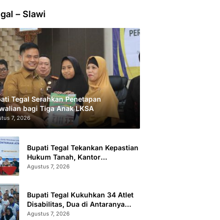
gal – Slawi
ati Tegal Serahkan Penetapan
walian bagi Tiga Anak LKSA
tus 7, 2026
Bupati Tegal Tekankan Kepastian
Hukum Tanah, Kantor
Pertanahan Catat 296.869
Agustus 7, 2026
Sertifikat Terbit
Bupati Tegal Kukuhkan 34 Atlet
Disabilitas, Dua di Antaranya
Berlaga di Level Dunia
Agustus 7, 2026