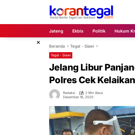
Langsung
ke
konten
Jateng
Ekbis
Politik
Hukum Kr
×
Beranda
Tegal - Slawi
Tegal - Slawi
Jelang Libur Panjan
Polres Cek Kelaik
Redaksi
2 Min Baca
Desember 18, 2020