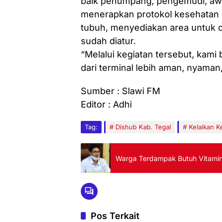
baik penumpang, pengemudi, awak
menerapkan protokol kesehatan
tubuh, menyediakan area untuk c
sudah diatur.
“Melalui kegiatan tersebut, kami
dari terminal lebih aman, nyaman
Sumber : Slawi FM
Editor : Adhi
Tag:
Dishub Kab. Tegal
Kelaikan 
Warga Terdampak Butuh Vitamin
Pos Terkait