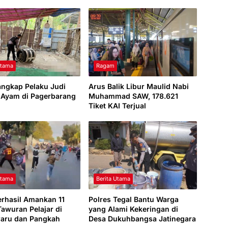
Utama
Ragam
Tangkap Pelaku Judi
Arus Balik Libur Maulid Nabi
Ayam di Pagerbarang
Muhammad SAW, 178.621
Tiket KAI Terjual
Utama
Berita Utama
Berhasil Amankan 11
Polres Tegal Bantu Warga
Tawuran Pelajar di
yang Alami Kekeringan di
aru dan Pangkah
Desa Dukuhbangsa Jatinegara