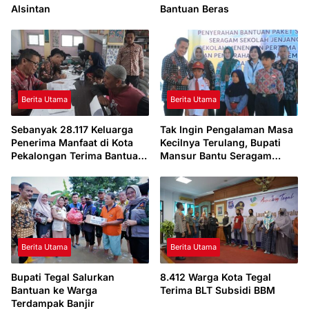
Alsintan
Bantuan Beras
Berita Utama
Berita Utama
Sebanyak 28.117 Keluarga
Tak Ingin Pengalaman Masa
Penerima Manfaat di Kota
Kecilnya Terulang, Bupati
Pekalongan Terima Bantuan
Mansur Bantu Seragam
Beras CBP Tahap III
Sekolah bagi Siswa Kurang
Mampu
Berita Utama
Berita Utama
Bupati Tegal Salurkan
8.412 Warga Kota Tegal
Bantuan ke Warga
Terima BLT Subsidi BBM
Terdampak Banjir