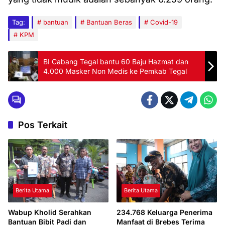
Tag:
bantuan
Bantuan Beras
Covid-19
KPM
BI Cabang Tegal bantu 60 Baju Hazmat dan
4.000 Masker Non Medis ke Pemkab Tegal
Pos Terkait
Berita Utama
Berita Utama
Wabup Kholid Serahkan
234.768 Keluarga Penerima
Bantuan Bibit Padi dan
Manfaat di Brebes Terima