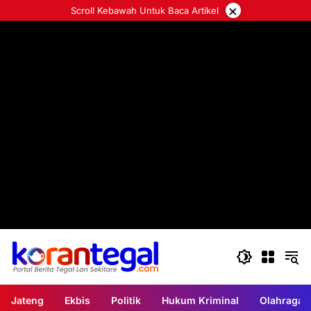
Langsung
×
Scroll Kebawah Untuk Baca Artikel
ke
konten
Jateng
Ekbis
Politik
Hukum Kriminal
Olahraga