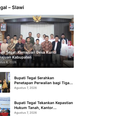
gal – Slawi
ati Tegal: Kemajuan Desa Kunci
ajuan Kabupaten
tus 8, 2026
Bupati Tegal Serahkan
Penetapan Perwalian bagi Tiga
Anak LKSA
Agustus 7, 2026
Bupati Tegal Tekankan Kepastian
Hukum Tanah, Kantor
Pertanahan Catat 296.869
Agustus 7, 2026