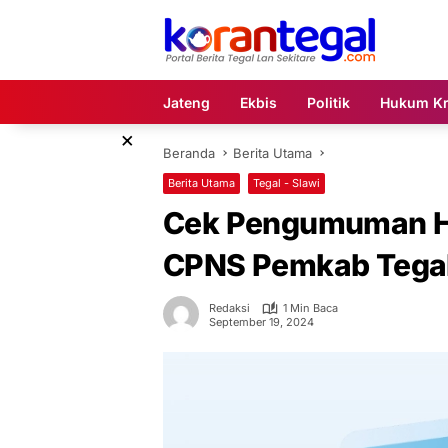
Langsung
ke
konten
Jateng
Ekbis
Politik
Hukum Kr
×
Beranda
Berita Utama
Berita Utama
Tegal - Slawi
Cek Pengumuman Has
CPNS Pemkab Tegal
Redaksi
1 Min Baca
September 19, 2024