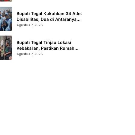
Sertifikat Terbit
Bupati Tegal Kukuhkan 34 Atlet
Disabilitas, Dua di Antaranya
Berlaga di Level Dunia
Agustus 7, 2026
Bupati Tegal Tinjau Lokasi
Kebakaran, Pastikan Rumah
Korban Diperbaiki
Agustus 7, 2026