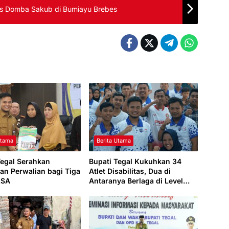
es Domba Sakub di Bumiayu Brebes
Utama
Berita Utama
Tegal Serahkan
Bupati Tegal Kukuhkan 34
an Perwalian bagi Tiga
Atlet Disabilitas, Dua di
KSA
Antaranya Berlaga di Level
Dunia