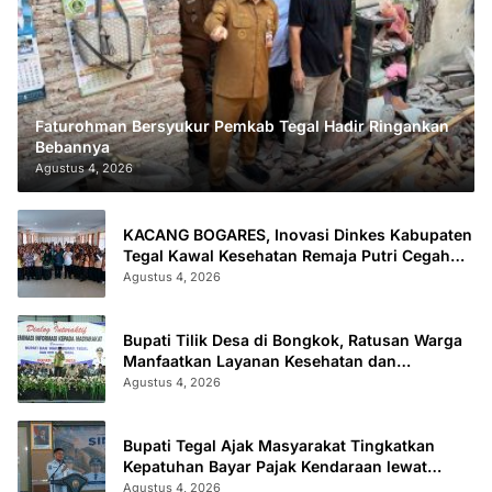
Faturohman Bersyukur Pemkab Tegal Hadir Ringankan
Bebannya
Agustus 4, 2026
KACANG BOGARES, Inovasi Dinkes Kabupaten
Tegal Kawal Kesehatan Remaja Putri Cegah
Stunting
Agustus 4, 2026
Bupati Tilik Desa di Bongkok, Ratusan Warga
Manfaatkan Layanan Kesehatan dan
Administrasi
Agustus 4, 2026
Bupati Tegal Ajak Masyarakat Tingkatkan
Kepatuhan Bayar Pajak Kendaraan lewat
“TULUS NGOPENI”
Agustus 4, 2026