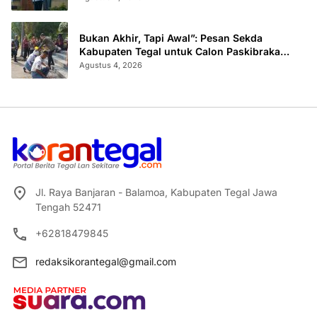
Bukan Akhir, Tapi Awal”: Pesan Sekda
Kabupaten Tegal untuk Calon Paskibraka
2026
Agustus 4, 2026
Jl. Raya Banjaran - Balamoa, Kabupaten Tegal Jawa
Tengah 52471
+62818479845
redaksikorantegal@gmail.com