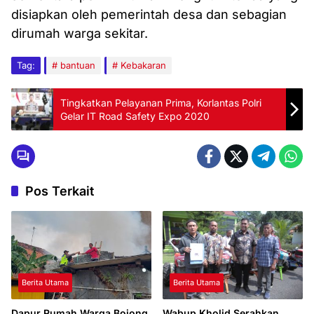
disiapkan oleh pemerintah desa dan sebagian
dirumah warga sekitar.
Tag:
bantuan
Kebakaran
Tingkatkan Pelayanan Prima, Korlantas Polri
Gelar IT Road Safety Expo 2020
Pos Terkait
Berita Utama
Berita Utama
Dapur Rumah Warga Bojong
Wabup Kholid Serahkan