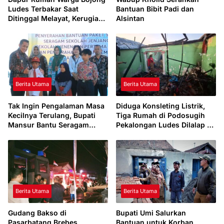
Ludes Terbakar Saat
Bantuan Bibit Padi dan
Ditinggal Melayat, Kerugian
Alsintan
Rp 100 Juta
Berita Utama
Berita Utama
Tak Ingin Pengalaman Masa
Diduga Konsleting Listrik,
Kecilnya Terulang, Bupati
Tiga Rumah di Podosugih
Mansur Bantu Seragam
Pekalongan Ludes Dilalap Si
Sekolah bagi Siswa Kurang
Jago Merah
Mampu
Berita Utama
Berita Utama
Gudang Bakso di
Bupati Umi Salurkan
Pasarbatang Brebes
Bantuan untuk Korban