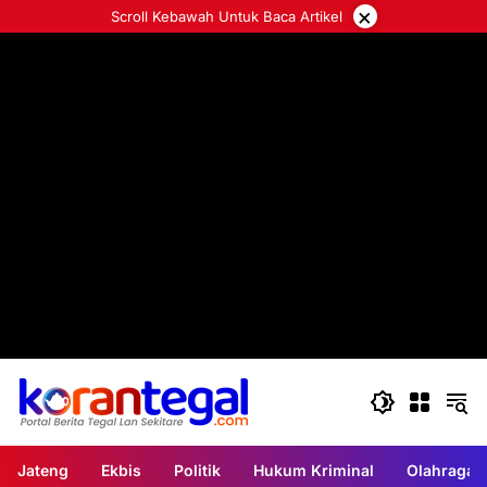
Langsung
×
Scroll Kebawah Untuk Baca Artikel
ke
konten
Jateng
Ekbis
Politik
Hukum Kriminal
Olahraga