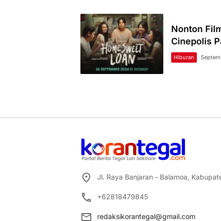
Nonton Fi
Cinepolis 
Hiburan
Septem
Jl. Raya Banjaran - Balamoa, Kabupa
+62818479845
redaksikorantegal@gmail.com