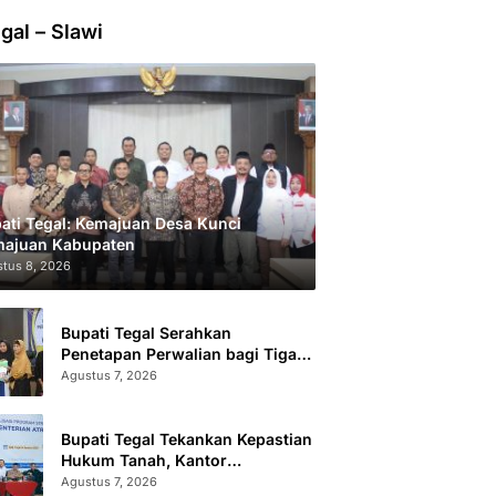
gal – Slawi
ati Tegal: Kemajuan Desa Kunci
ajuan Kabupaten
tus 8, 2026
Bupati Tegal Serahkan
Penetapan Perwalian bagi Tiga
Anak LKSA
Agustus 7, 2026
Bupati Tegal Tekankan Kepastian
Hukum Tanah, Kantor
Pertanahan Catat 296.869
Agustus 7, 2026