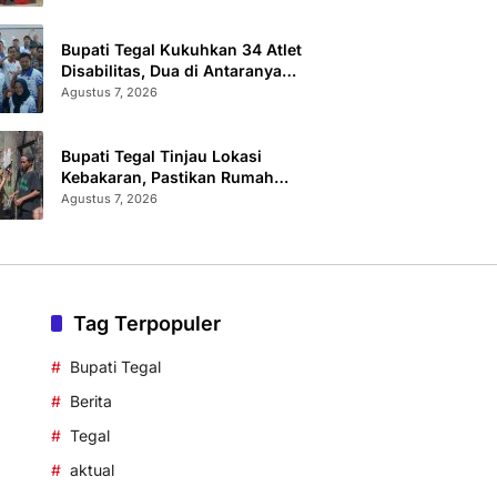
Sertifikat Terbit
Bupati Tegal Kukuhkan 34 Atlet
Disabilitas, Dua di Antaranya
Berlaga di Level Dunia
Agustus 7, 2026
Bupati Tegal Tinjau Lokasi
Kebakaran, Pastikan Rumah
Korban Diperbaiki
Agustus 7, 2026
Tag Terpopuler
Bupati Tegal
Berita
Tegal
aktual