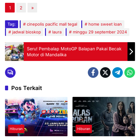
1
2
»
Tag:
cinepolis pacific mall tegal
home sweet loan
jadwal bioskop
laura
minggu 29 september 2024
Seru! Pembalap MotoGP Balapan Pakai Becak
Motor di Mandalika
Pos Terkait
Hiburan
Hiburan