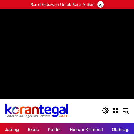
Langsung
×
Scroll Kebawah Untuk Baca Artikel
ke
konten
Jateng
Ekbis
Politik
Hukum Kriminal
Olahraga