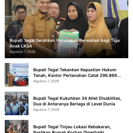
Bupati Tegal Serahkan Penetapan Perwalian bagi Tiga
Anak LKSA
Agustus 7, 2026
Bupati Tegal Tekankan Kepastian Hukum
Tanah, Kantor Pertanahan Catat 296.869
Sertifikat Terbit
Agustus 7, 2026
Bupati Tegal Kukuhkan 34 Atlet Disabilitas,
Dua di Antaranya Berlaga di Level Dunia
Agustus 7, 2026
Bupati Tegal Tinjau Lokasi Kebakaran,
Pastikan Rumah Korban Diperbaiki