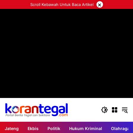
Langsung
×
Scroll Kebawah Untuk Baca Artikel
ke
konten
Jateng
Ekbis
Politik
Hukum Kriminal
Olahraga