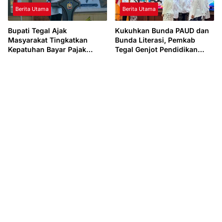
Berita Utama
Berita Utama
Bupati Tegal Ajak
Kukuhkan Bunda PAUD dan
Masyarakat Tingkatkan
Bunda Literasi, Pemkab
Kepatuhan Bayar Pajak
Tegal Genjot Pendidikan
Kendaraan lewat “TULUS
Usia Dini dan Budaya Baca
NGOPENI”