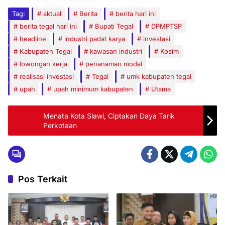
Tag:
aktual
Berita
berita hari ini
berita tegal hari ini
Bupati Tegal
DPMPTSP
headline
industri padat karya
investasi
Kabupaten Tegal
kawasan industri
Kosim
lowongan kerja
penanaman modal
realisasi investasi
Tegal
umk kabupaten tegal
upah
upah minimum kabupaten
Utama
Menata Kota Slawi, Ciptakan Daya Tarik
Perkotaan
Pos Terkait