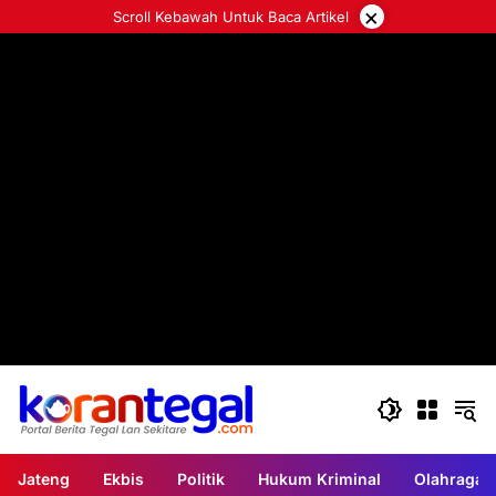
Langsung
×
Scroll Kebawah Untuk Baca Artikel
ke
konten
Jateng
Ekbis
Politik
Hukum Kriminal
Olahraga