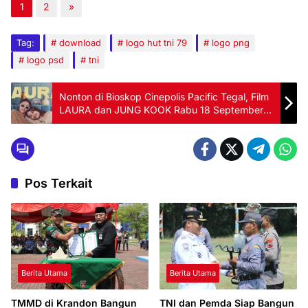
1
2
»
Tag:
download
logo hut tni 79
logo png
logo psd
tni
Nonton di Bioskop Cinepolis Pacific Tegal, Film
LAURA dan JUNG KOOK Rabu 18 September
2024
Pos Terkait
Berita Utama
Berita Utama
TMMD di Krandon Bangun
TNI dan Pemda Siap Bangun