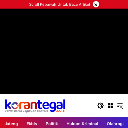
Langsung
×
Scroll Kebawah Untuk Baca Artikel
ke
konten
Jateng
Ekbis
Politik
Hukum Kriminal
Olahraga