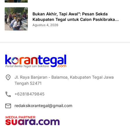
Bukan Akhir, Tapi Awal”: Pesan Sekda
Kabupaten Tegal untuk Calon Paskibraka
2026
Agustus 4, 2026
Jl. Raya Banjaran - Balamoa, Kabupaten Tegal Jawa
Tengah 52471
+62818479845
redaksikorantegal@gmail.com