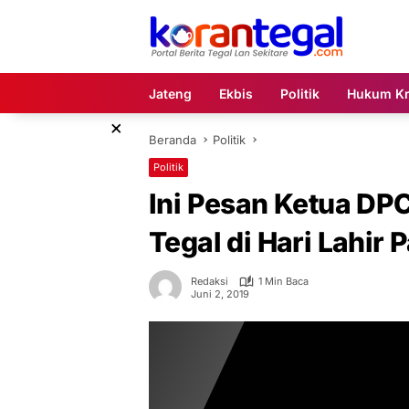
Langsung
ke
konten
Jateng
Ekbis
Politik
Hukum Kr
×
Beranda
Politik
Politik
Ini Pesan Ketua DP
Tegal di Hari Lahir 
Redaksi
1 Min Baca
Juni 2, 2019