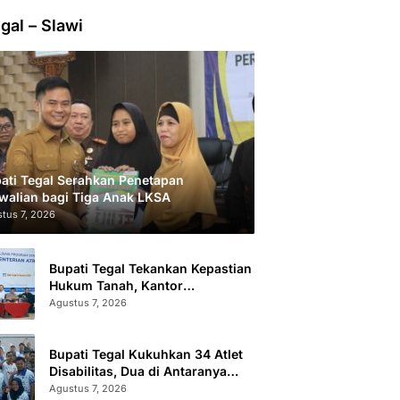
gal – Slawi
ati Tegal Serahkan Penetapan
walian bagi Tiga Anak LKSA
tus 7, 2026
Bupati Tegal Tekankan Kepastian
Hukum Tanah, Kantor
Pertanahan Catat 296.869
Agustus 7, 2026
Sertifikat Terbit
Bupati Tegal Kukuhkan 34 Atlet
Disabilitas, Dua di Antaranya
Berlaga di Level Dunia
Agustus 7, 2026