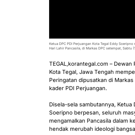
Ketua DPC PDI Perjuangan Kota Tegal Eddy Soeripno 
Hari Lahir Pancasila, di Markas DPC setempat, Sabtu (
TEGAL,korantegal.com – Dewan 
Kota Tegal, Jawa Tengah memperin
Peringatan dipusatkan di Markas
kader PDI Perjuangan.
Disela-sela sambutannya, Ketua
Soeripno berpesan, seluruh mas
mengamalkan Pancasila dalam keh
hendak merubah ideologi bangsa