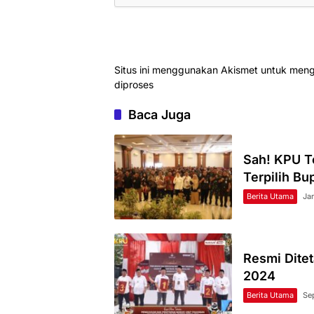
Situs ini menggunakan Akismet untuk men
diproses
Baca Juga
Sah! KPU T
Terpilih Bu
Berita Utama
Jan
Resmi Ditet
2024
Berita Utama
Se