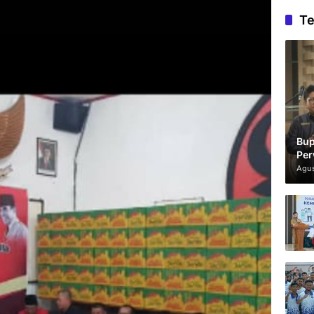
Te
Bup
Per
Agus