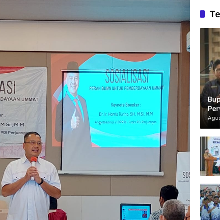
Te
Bup
Per
Agus