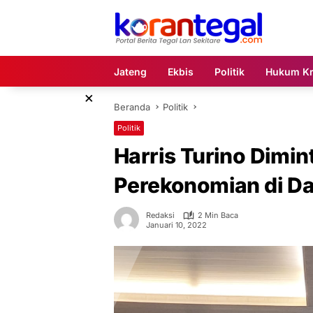
Langsung
ke
konten
Jateng
Ekbis
Politik
Hukum Kr
×
Beranda
Politik
Politik
Harris Turino Dimi
Perekonomian di Da
Redaksi
2 Min Baca
Januari 10, 2022