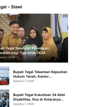
gal – Slawi
ati Tegal Serahkan Penetapan
walian bagi Tiga Anak LKSA
tus 7, 2026
Bupati Tegal Tekankan Kepastian
Hukum Tanah, Kantor
Pertanahan Catat 296.869
Agustus 7, 2026
Sertifikat Terbit
Bupati Tegal Kukuhkan 34 Atlet
Disabilitas, Dua di Antaranya
Berlaga di Level Dunia
Agustus 7, 2026