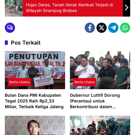
Hujan Deras, Tanah Gerak Kembali Terjadi di
Wilayah Sirampog Brebes
Pos Terkait
Berita Utama
Berita Utama
Bulan Dana PMI Kabupaten
Gubernur Luthfi Dorong
Tegal 2025 Raih Rp2,33
(Perantau) untuk
Miliar, Terbaik Ketiga Jateng
Berkontribusi dalam
Pembangunan Daerah Asal
Mereka