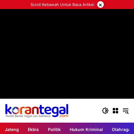
Langsung
×
Scroll Kebawah Untuk Baca Artikel
ke
konten
Jateng
Ekbis
Politik
Hukum Kriminal
Olahraga