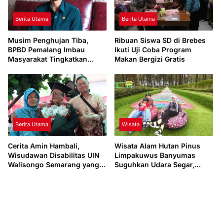
Berita Utama
Berita Utama
Musim Penghujan Tiba,
Ribuan Siswa SD di Brebes
BPBD Pemalang Imbau
Ikuti Uji Coba Program
Masyarakat Tingkatkan
Makan Bergizi Gratis
Kewaspadaan
Berita Utama
Wisata
Cerita Amin Hambali,
Wisata Alam Hutan Pinus
Wisudawan Disabilitas UIN
Limpakuwus Banyumas
Walisongo Semarang yang
Suguhkan Udara Segar,
Pantang Menyerah
Cocok Bareng Keluarga