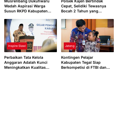
Musrenbang Dukuhwaru
Polsek Kajen Bertindak
Wadah Aspirasi Warga
Cepat, Selidiki Tewasnya
Susun RKPD Kabupaten
Bocah 2 Tahun yang
Tegal 2027
Tenggelam di Sungai
Pekalongan
Inspire Slawi
Jateng
Perbaikan Tata Kelola
Kontingen Pelajar
Anggaran Adalah Kunci
Kabupaten Tegal Siap
Meningkatkan Kualitas
Berkompetisi di FTBI dan
Pendidikan.
Mapsi Jawa Tengah