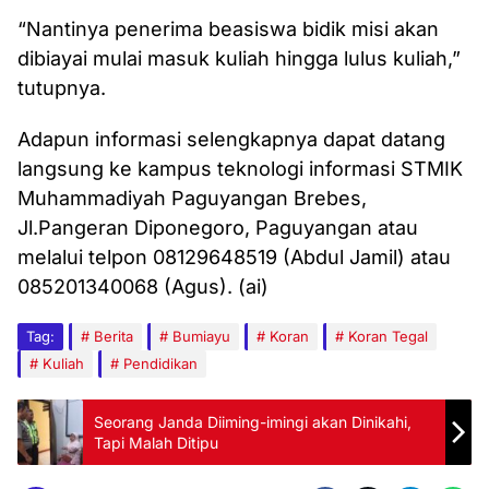
“Nantinya penerima beasiswa bidik misi akan
dibiayai mulai masuk kuliah hingga lulus kuliah,”
tutupnya.
Adapun informasi selengkapnya dapat datang
langsung ke kampus teknologi informasi STMIK
Muhammadiyah Paguyangan Brebes,
Jl.Pangeran Diponegoro, Paguyangan atau
melalui telpon 08129648519 (Abdul Jamil) atau
085201340068 (Agus). (ai)
Tag:
Berita
Bumiayu
Koran
Koran Tegal
Kuliah
Pendidikan
Seorang Janda Diiming-imingi akan Dinikahi,
Tapi Malah Ditipu