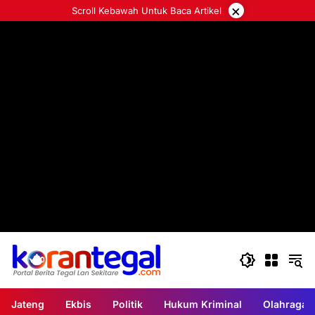
Langsung
×
Scroll Kebawah Untuk Baca Artikel
ke
konten
Jateng
Ekbis
Politik
Hukum Kriminal
Olahraga