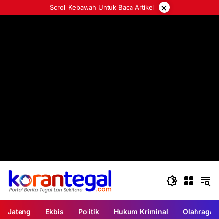
Langsung
×
Scroll Kebawah Untuk Baca Artikel
ke
konten
Jateng
Ekbis
Politik
Hukum Kriminal
Olahraga