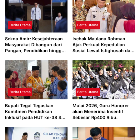
Berita Utama
Berita Utama
Sekda Amir: Kesejahteraan
Ischak Maulana Rohman
Masyarakat Dibangun dari
Ajak Perkuat Kepedulian
Pangan, Pendidikan hingga
Sosial Lewat Istighosah dan
Ekonomi Desa
Doa Bersama
Berita Utama
Berita Utama
Bupati Tegal Tegaskan
Mulai 2026, Guru Honorer
Komitmen Pendidikan
akan Menerima Insentif
Inklusif pada HUT ke-38 SLB
Sebesar Rp400 Ribu.
Manunggal Slawi